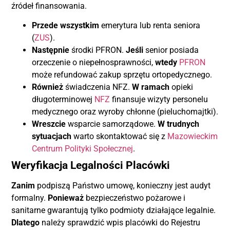
źródeł finansowania.
Przede wszystkim
emerytura lub renta seniora
(
ZUS
).
Następnie
środki PFRON.
Jeśli
senior posiada
orzeczenie o niepełnosprawności,
wtedy
PFRON
może refundować zakup sprzętu ortopedycznego.
Również
świadczenia NFZ.
W ramach
opieki
długoterminowej
NFZ
finansuje wizyty personelu
medycznego oraz wyroby chłonne (pieluchomajtki).
Wreszcie
wsparcie samorządowe.
W trudnych
sytuacjach
warto skontaktować się z
Mazowieckim
Centrum Polityki Społecznej
.
Weryfikacja Legalności Placówki
Zanim
podpiszą Państwo umowę, konieczny jest audyt
formalny.
Ponieważ
bezpieczeństwo pożarowe i
sanitarne gwarantują tylko podmioty działające legalnie.
Dlatego
należy sprawdzić wpis placówki do Rejestru