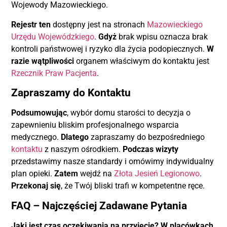
Wojewody Mazowieckiego.
Rejestr ten
dostępny jest na stronach
Mazowieckiego
Urzędu Wojewódzkiego
.
Gdyż
brak wpisu oznacza brak
kontroli państwowej i ryzyko dla życia podopiecznych.
W
razie wątpliwości
organem właściwym do kontaktu jest
Rzecznik Praw Pacjenta
.
Zapraszamy do Kontaktu
Podsumowując
, wybór domu starości to decyzja o
zapewnieniu bliskim profesjonalnego wsparcia
medycznego.
Dlatego
zapraszamy do bezpośredniego
kontaktu
z naszym ośrodkiem.
Podczas wizyty
przedstawimy nasze standardy i omówimy indywidualny
plan opieki.
Zatem
wejdź na
Złota Jesień Legionowo
.
Przekonaj się
, że Twój bliski trafi w kompetentne ręce.
FAQ – Najczęściej Zadawane Pytania
Jaki jest czas oczekiwania na przyjęcie?
W placówkach