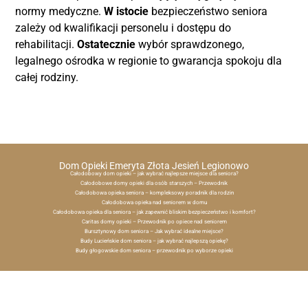
normy medyczne.
W istocie
bezpieczeństwo seniora
zależy od kwalifikacji personelu i dostępu do
rehabilitacji.
Ostatecznie
wybór sprawdzonego,
legalnego ośrodka w regionie to gwarancja spokoju dla
całej rodziny.
Dom Opieki Emeryta Złota Jesień Legionowo
Całodobowy dom opieki – jak wybrać najlepsze miejsce dla seniora?
Całodobowe domy opieki dla osób starszych – Przewodnik
Całodobowa opieka seniora – kompleksowy poradnik dla rodzin
Całodobowa opieka nad seniorem w domu
Całodobowa opieka dla seniora – jak zapewnić bliskim bezpieczeństwo i komfort?
Caritas domy opieki – Przewodnik po opiece nad seniorem
Bursztynowy dom seniora – Jak wybrać idealne miejsce?
Budy Lucieńskie dom seniora – jak wybrać najlepszą opiekę?
Budy głogowskie dom seniora – przewodnik po wyborze opieki