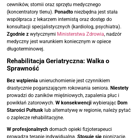
cewników, stomii oraz sprzętu medycznego
(koncentratory tlenu).
Ponadto
niezbędna jest stała
współpraca z lekarzem internistą oraz dostęp do
konsultacji specjalistycznych (kardiolog, psychiatra).
Zgodnie z
wytycznymi
Ministerstwa Zdrowia
, nadzór
medyczny jest warunkiem koniecznym w opiece
długoterminowej.
Rehabilitacja Geriatryczna: Walka o
Sprawność
Bez wątpienia
unieruchomienie jest czynnikiem
drastycznie pogarszającym rokowania seniora.
Niestety
prowadzi do zaników mięśniowych, zapalenia płuc i
powikłań zatorowych.
W konsekwencji
wybierając
Dom
Starości Pułtusk
lub alternatywę w regionie, należy pytać
o zaplecze rehabilitacyjne.
W profesjonalnych
domach opieki fizjoterapeuci
prowadzą terapię indywidualną.
Stosuje się
pionizację,