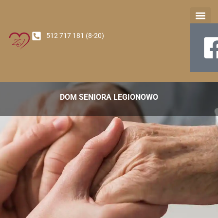
512 717 181 (8-20)
Nasz Oś
DOM SENIORA LEGIONOWO