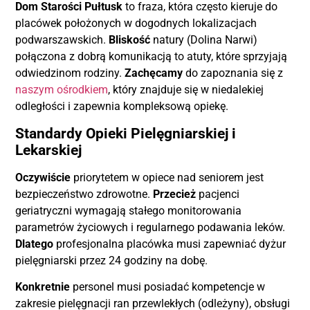
Dom Starości Pułtusk
to fraza, która często kieruje do
placówek położonych w dogodnych lokalizacjach
podwarszawskich.
Bliskość
natury (Dolina Narwi)
połączona z dobrą komunikacją to atuty, które sprzyjają
odwiedzinom rodziny.
Zachęcamy
do zapoznania się z
naszym ośrodkiem
, który znajduje się w niedalekiej
odległości i zapewnia kompleksową opiekę.
Standardy Opieki Pielęgniarskiej i
Lekarskiej
Oczywiście
priorytetem w opiece nad seniorem jest
bezpieczeństwo zdrowotne.
Przecież
pacjenci
geriatryczni wymagają stałego monitorowania
parametrów życiowych i regularnego podawania leków.
Dlatego
profesjonalna placówka musi zapewniać dyżur
pielęgniarski przez 24 godziny na dobę.
Konkretnie
personel musi posiadać kompetencje w
zakresie pielęgnacji ran przewlekłych (odleżyny), obsługi