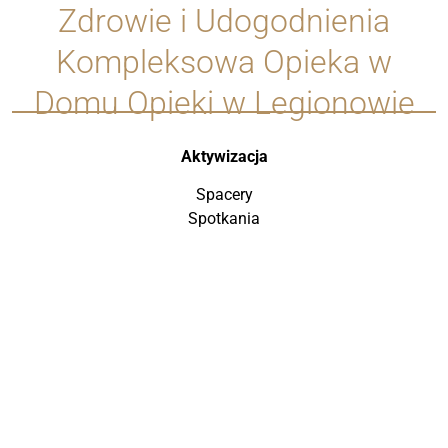
Zdrowie i Udogodnienia
Kompleksowa Opieka w
Domu Opieki w Legionowie
Aktywizacja
Spacery
Spotkania
Pikniki
Terapia
Rehabilitacja
Kultura
Posługa duszpasterska
Muzykoterapia
Wieczory filmowe