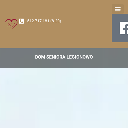
512 717 181 (8-20)
Nasz Oś
DOM SENIORA LEGIONOWO