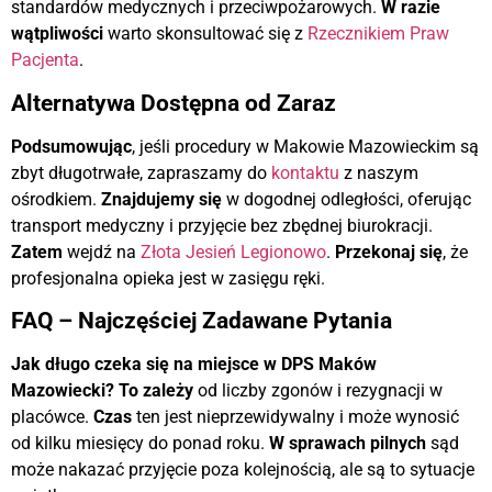
standardów medycznych i przeciwpożarowych.
W razie
wątpliwości
warto skonsultować się z
Rzecznikiem Praw
Pacjenta
.
Alternatywa Dostępna od Zaraz
Podsumowując
, jeśli procedury w Makowie Mazowieckim są
zbyt długotrwałe, zapraszamy do
kontaktu
z naszym
ośrodkiem.
Znajdujemy się
w dogodnej odległości, oferując
transport medyczny i przyjęcie bez zbędnej biurokracji.
Zatem
wejdź na
Złota Jesień Legionowo
.
Przekonaj się
, że
profesjonalna opieka jest w zasięgu ręki.
FAQ – Najczęściej Zadawane Pytania
Jak długo czeka się na miejsce w DPS Maków
Mazowiecki?
To zależy
od liczby zgonów i rezygnacji w
placówce.
Czas
ten jest nieprzewidywalny i może wynosić
od kilku miesięcy do ponad roku.
W sprawach pilnych
sąd
może nakazać przyjęcie poza kolejnością, ale są to sytuacje