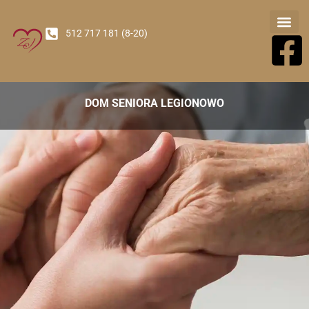
512 717 181 (8-20)
Nasz Oś
DOM SENIORA LEGIONOWO