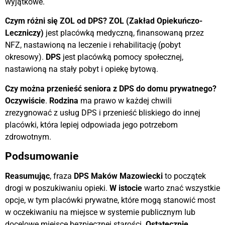
wyjątkowe.
Czym różni się ZOL od DPS?
ZOL (Zakład Opiekuńczo-
Leczniczy)
jest placówką medyczną, finansowaną przez
NFZ, nastawioną na leczenie i rehabilitację (pobyt
okresowy).
DPS
jest placówką pomocy społecznej,
nastawioną na stały pobyt i opiekę bytową.
Czy można przenieść seniora z DPS do domu prywatnego?
Oczywiście
.
Rodzina
ma prawo w każdej chwili
zrezygnować z usług DPS i przenieść bliskiego do innej
placówki, która lepiej odpowiada jego potrzebom
zdrowotnym.
Podsumowanie
Reasumując
, fraza
DPS Maków Mazowiecki
to początek
drogi w poszukiwaniu opieki.
W istocie
warto znać wszystkie
opcje, w tym placówki prywatne, które mogą stanowić most
w oczekiwaniu na miejsce w systemie publicznym lub
docelowe miejsce bezpiecznej starości.
Ostatecznie