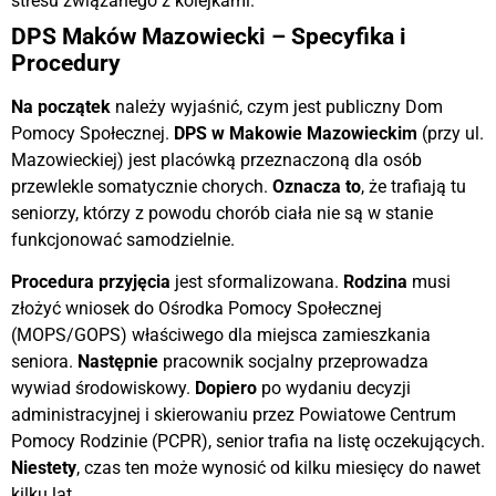
stresu związanego z kolejkami.
DPS Maków Mazowiecki – Specyfika i
Procedury
Na początek
należy wyjaśnić, czym jest publiczny Dom
Pomocy Społecznej.
DPS w Makowie Mazowieckim
(przy ul.
Mazowieckiej) jest placówką przeznaczoną dla osób
przewlekle somatycznie chorych.
Oznacza to
, że trafiają tu
seniorzy, którzy z powodu chorób ciała nie są w stanie
funkcjonować samodzielnie.
Procedura przyjęcia
jest sformalizowana.
Rodzina
musi
złożyć wniosek do Ośrodka Pomocy Społecznej
(MOPS/GOPS) właściwego dla miejsca zamieszkania
seniora.
Następnie
pracownik socjalny przeprowadza
wywiad środowiskowy.
Dopiero
po wydaniu decyzji
administracyjnej i skierowaniu przez Powiatowe Centrum
Pomocy Rodzinie (PCPR), senior trafia na listę oczekujących.
Niestety
, czas ten może wynosić od kilku miesięcy do nawet
kilku lat.