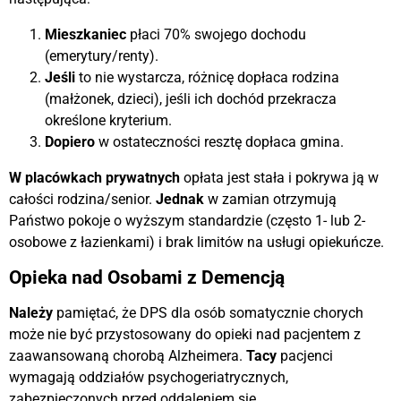
Mieszkaniec
płaci 70% swojego dochodu
(emerytury/renty).
Jeśli
to nie wystarcza, różnicę dopłaca rodzina
(małżonek, dzieci), jeśli ich dochód przekracza
określone kryterium.
Dopiero
w ostateczności resztę dopłaca gmina.
W placówkach prywatnych
opłata jest stała i pokrywa ją w
całości rodzina/senior.
Jednak
w zamian otrzymują
Państwo pokoje o wyższym standardzie (często 1- lub 2-
osobowe z łazienkami) i brak limitów na usługi opiekuńcze.
Opieka nad Osobami z Demencją
Należy
pamiętać, że DPS dla osób somatycznie chorych
może nie być przystosowany do opieki nad pacjentem z
zaawansowaną chorobą Alzheimera.
Tacy
pacjenci
wymagają oddziałów psychogeriatrycznych,
zabezpieczonych przed oddaleniem się.