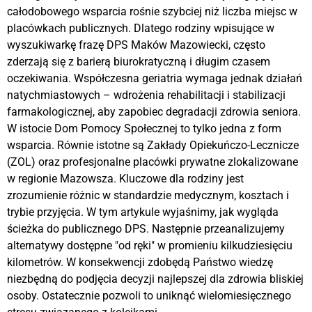
całodobowego wsparcia rośnie szybciej niż liczba miejsc w
placówkach publicznych. Dlatego rodziny wpisujące w
wyszukiwarkę frazę DPS Maków Mazowiecki, często
zderzają się z barierą biurokratyczną i długim czasem
oczekiwania. Współczesna geriatria wymaga jednak działań
natychmiastowych – wdrożenia rehabilitacji i stabilizacji
farmakologicznej, aby zapobiec degradacji zdrowia seniora.
W istocie Dom Pomocy Społecznej to tylko jedna z form
wsparcia. Równie istotne są Zakłady Opiekuńczo-Lecznicze
(ZOL) oraz profesjonalne placówki prywatne zlokalizowane
w regionie Mazowsza. Kluczowe dla rodziny jest
zrozumienie różnic w standardzie medycznym, kosztach i
trybie przyjęcia. W tym artykule wyjaśnimy, jak wygląda
ścieżka do publicznego DPS. Następnie przeanalizujemy
alternatywy dostępne "od ręki" w promieniu kilkudziesięciu
kilometrów. W konsekwencji zdobędą Państwo wiedzę
niezbędną do podjęcia decyzji najlepszej dla zdrowia bliskiej
osoby. Ostatecznie pozwoli to uniknąć wielomiesięcznego