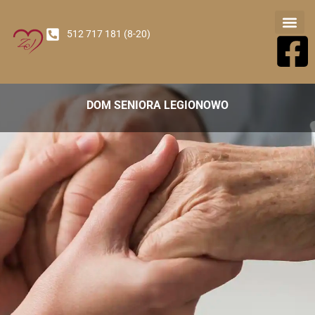
512 717 181 (8-20)
Nasz Oś
DOM SENIORA LEGIONOWO