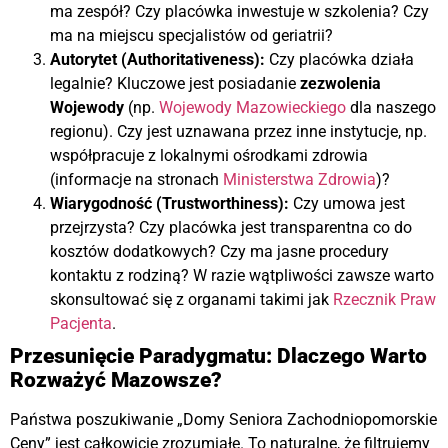
ma zespół? Czy placówka inwestuje w szkolenia? Czy
ma na miejscu specjalistów od geriatrii?
Autorytet (Authoritativeness):
Czy placówka działa
legalnie? Kluczowe jest posiadanie
zezwolenia
Wojewody
(np.
Wojewody Mazowieckiego
dla naszego
regionu). Czy jest uznawana przez inne instytucje, np.
współpracuje z lokalnymi ośrodkami zdrowia
(informacje na stronach
Ministerstwa Zdrowia
)?
Wiarygodność (Trustworthiness):
Czy umowa jest
przejrzysta? Czy placówka jest transparentna co do
kosztów dodatkowych? Czy ma jasne procedury
kontaktu z rodziną? W razie wątpliwości zawsze warto
skonsultować się z organami takimi jak
Rzecznik Praw
Pacjenta
.
Przesunięcie Paradygmatu: Dlaczego Warto
Rozważyć Mazowsze?
Państwa poszukiwanie „Domy Seniora Zachodniopomorskie
Ceny” jest całkowicie zrozumiałe. To naturalne, że filtrujemy