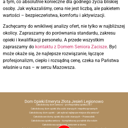
a tym, co absolutnie konieczne dla godnego życia bliskiej
osoby. Jak wykazaliśmy, cena nie jest liczbą, ale pakietem
wartości – bezpieczeństwa, komfortu i aktywizacji.
Zachęcamy do wnikliwej analizy ofert, nie tylko w najbliższej
okolicy. Zapraszamy do porównania standardu, zakresu
opieki i kwalifikacji personelu. A przede wszystkim
zapraszamy do
kontaktu z Domem Seniora Zacisze
. Być
może okaże się, że najlepsze rozwiązanie, łączące
profesjonalizm, ciepło i rozsądną cenę, czeka na Państwa
właśnie u nas – w sercu Mazowsza.
Dom Opieki Emeryta Złota Jesień Legionowo
Całodobowy dom seniora – profesjonalna opieka 24/7
Całodobowy dom opieki dla osób starszych i niepełnosprawnych
Całodobowy dom opieki – jak wybrać najlepsze miejsce dla seniora?
Całodobowe domy opieki dla osób starszych – Przewodnik
Całodobowa opieka seniora – kompleksowy poradnik dla rodzin
Całodobowa opieka nad seniorem w domu