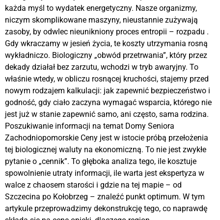
każda myśl to wydatek energetyczny. Nasze organizmy,
niczym skomplikowane maszyny, nieustannie zużywają
zasoby, by odwlec nieunikniony proces entropii – rozpadu .
Gdy wkraczamy w jesień życia, te koszty utrzymania rosną
wykładniczo. Biologiczny „obwód przetrwania”, który przez
dekady działał bez zarzutu, wchodzi w tryb awaryjny. To
właśnie wtedy, w obliczu rosnącej kruchości, stajemy przed
nowym rodzajem kalkulacji: jak zapewnić bezpieczeństwo i
godność, gdy ciało zaczyna wymagać wsparcia, którego nie
jest już w stanie zapewnić samo, ani często, sama rodzina.
Poszukiwanie informacji na temat Domy Seniora
Zachodniopomorskie Ceny jest w istocie próbą przełożenia
tej biologicznej waluty na ekonomiczną. To nie jest zwykłe
pytanie o „cennik”. To głęboka analiza tego, ile kosztuje
spowolnienie utraty informacji, ile warta jest ekspertyza w
walce z chaosem starości i gdzie na tej mapie – od
Szczecina po Kołobrzeg – znaleźć punkt optimum. W tym
artykule przeprowadzimy dekonstrukcję tego, co naprawdę