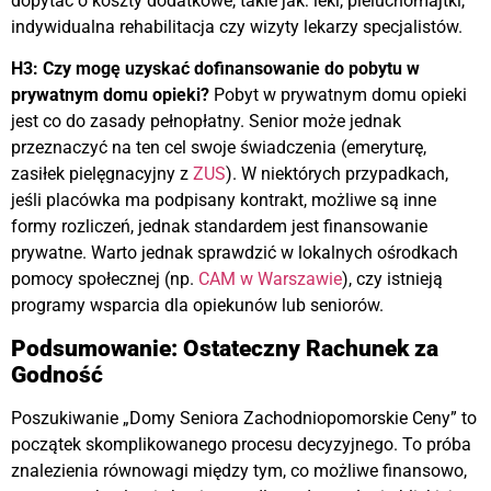
dopytać o koszty dodatkowe, takie jak: leki, pieluchomajtki,
indywidualna rehabilitacja czy wizyty lekarzy specjalistów.
H3: Czy mogę uzyskać dofinansowanie do pobytu w
prywatnym domu opieki?
Pobyt w prywatnym domu opieki
jest co do zasady pełnopłatny. Senior może jednak
przeznaczyć na ten cel swoje świadczenia (emeryturę,
zasiłek pielęgnacyjny z
ZUS
). W niektórych przypadkach,
jeśli placówka ma podpisany kontrakt, możliwe są inne
formy rozliczeń, jednak standardem jest finansowanie
prywatne. Warto jednak sprawdzić w lokalnych ośrodkach
pomocy społecznej (np.
CAM w Warszawie
), czy istnieją
programy wsparcia dla opiekunów lub seniorów.
Podsumowanie: Ostateczny Rachunek za
Godność
Poszukiwanie „Domy Seniora Zachodniopomorskie Ceny” to
początek skomplikowanego procesu decyzyjnego. To próba
znalezienia równowagi między tym, co możliwe finansowo,