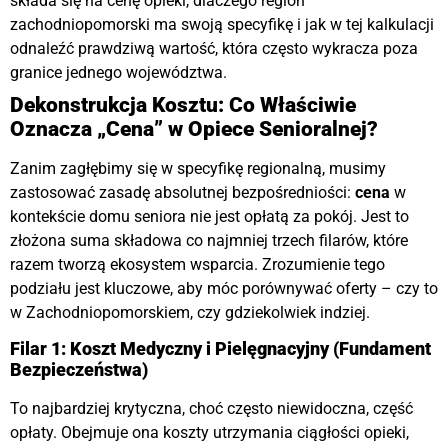
składa się na cenę opieki, dlaczego region
zachodniopomorski ma swoją specyfikę i jak w tej kalkulacji
odnaleźć prawdziwą wartość, która często wykracza poza
granice jednego województwa.
Dekonstrukcja Kosztu: Co Właściwie
Oznacza „Cena” w Opiece Senioralnej?
Zanim zagłębimy się w specyfikę regionalną, musimy
zastosować zasadę absolutnej bezpośredniości
:
cena
w
kontekście domu seniora nie jest opłatą za pokój. Jest to
złożona suma składowa co najmniej trzech filarów, które
razem tworzą ekosystem wsparcia. Zrozumienie tego
podziału jest kluczowe, aby móc porównywać oferty – czy to
w Zachodniopomorskiem, czy gdziekolwiek indziej.
Filar 1: Koszt Medyczny i Pielęgnacyjny (Fundament
Bezpieczeństwa)
To najbardziej krytyczna, choć często niewidoczna, część
opłaty. Obejmuje ona koszty utrzymania ciągłości opieki,