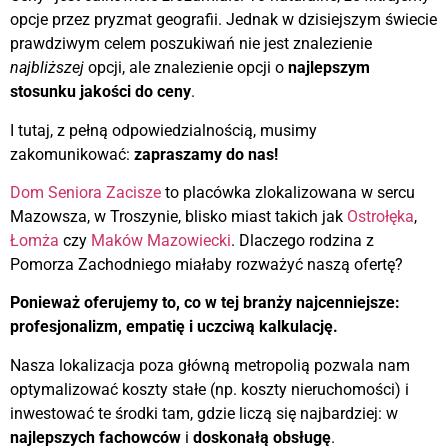
opcje przez pryzmat geografii
. Jednak w dzisiejszym świecie
prawdziwym celem poszukiwań nie jest znalezienie
najbliższej
opcji, ale znalezienie opcji o
najlepszym
stosunku jakości do ceny
.
I tutaj, z pełną odpowiedzialnością, musimy
zakomunikować:
zapraszamy do nas!
Dom Seniora Zacisze
to placówka zlokalizowana w sercu
Mazowsza, w Troszynie, blisko miast takich jak
Ostrołęka
,
Łomża
czy
Maków Mazowiecki
. Dlaczego rodzina z
Pomorza Zachodniego miałaby rozważyć naszą ofertę?
Ponieważ oferujemy to, co w tej branży najcenniejsze:
profesjonalizm, empatię i uczciwą kalkulację.
Nasza lokalizacja poza główną metropolią pozwala nam
optymalizować koszty stałe (np. koszty nieruchomości) i
inwestować te środki tam, gdzie liczą się najbardziej: w
najlepszych fachowców
i
doskonałą obsługę
.