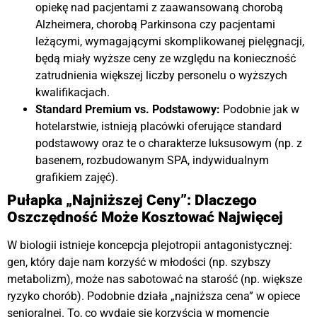
opiekę nad pacjentami z zaawansowaną chorobą
Alzheimera, chorobą Parkinsona czy pacjentami
leżącymi, wymagającymi skomplikowanej pielęgnacji,
będą miały wyższe ceny ze względu na konieczność
zatrudnienia większej liczby personelu o wyższych
kwalifikacjach.
Standard Premium vs. Podstawowy:
Podobnie jak w
hotelarstwie, istnieją placówki oferujące standard
podstawowy oraz te o charakterze luksusowym (np. z
basenem, rozbudowanym SPA, indywidualnym
grafikiem zajęć).
Pułapka „Najniższej Ceny”: Dlaczego
Oszczędność Może Kosztować Najwięcej
W biologii istnieje koncepcja plejotropii antagonistycznej:
gen, który daje nam korzyść w młodości (np. szybszy
metabolizm), może nas sabotować na starość (np. większe
ryzyko chorób)
. Podobnie działa „najniższa cena” w opiece
senioralnej. To, co wydaje się korzyścią w momencie