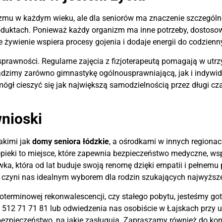
zmu w każdym wieku, ale dla seniorów ma znaczenie szczególn
duktach. Ponieważ każdy organizm ma inne potrzeby, dostosowu
żywienie wspiera procesy gojenia i dodaje energii do codzienn
 sprawności. Regularne zajęcia z fizjoterapeutą pomagają w u
adzimy zarówno gimnastykę ogólnousprawniającą, jak i indywid
ógł cieszyć się jak największą samodzielnością przez długi cz
nioski
akimi jak
domy seniora łódzkie
, a ośrodkami w innych regiona
 opieki to miejsce, które zapewnia bezpieczeństwo medyczne, w
wka, która od lat buduje swoją renomę dzięki empatii i pełnem
 czyni nas idealnym wyborem dla rodzin szukających najwyższ
koterminowej rekonwalescencji, czy stałego pobytu, jesteśmy g
12 71 71 81 lub odwiedzenia nas osobiście w Łajskach przy u
 bezpieczeństwo, na jakie zasługują. Zapraszamy również do ko