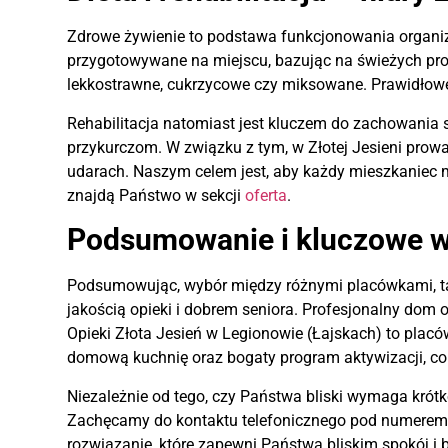
Zdrowe żywienie to podstawa funkcjonowania organi
przygotowywane na miejscu, bazując na świeżych pro
lekkostrawne, cukrzycowe czy miksowane. Prawidłowe 
Rehabilitacja natomiast jest kluczem do zachowania
przykurczom. W związku z tym, w Złotej Jesieni prow
udarach. Naszym celem jest, aby każdy mieszkaniec m
znajdą Państwo w sekcji
oferta
.
Podsumowanie i kluczowe w
Podsumowując, wybór między różnymi placówkami, t
jakością opieki i dobrem seniora. Profesjonalny dom
Opieki Złota Jesień w Legionowie (Łajskach) to placó
domową kuchnię oraz bogaty program aktywizacji, co
Niezależnie od tego, czy Państwa bliski wymaga krót
Zachęcamy do kontaktu telefonicznego pod numerem 5
rozwiązanie, które zapewni Państwa bliskim spokój i