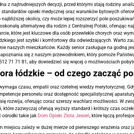
na z najtrudniejszych decyzji, przed którymi stają rodziny anal
standardów opieki medycznej oraz warunków bytowych oferowa
 najbliższej okolicy, czy może lepiej rozszerzyć pole poszukiw
konałą alternatywę dla rodzin z Centralnej Polski, oferując na
e, które jest kluczowe dla osób przewlekle chorych oraz wymaga
ódzkiego jest szybki i komfortowy dla odwiedzających. Warto z
ie naszych mieszkańców. Każdy senior zasługuje na godną jesi
apoznania się z naszym przewodnikiem, który pomoże Państwu
 512 71 71 81, aby dowiedzieć się więcej o możliwościach pobyt
ora łódzkie – od czego zacząć p
 wymaga czasu, empatii oraz rzetelnej wiedzy merytorycznej. G
kompetencje personelu oraz dostępność specjalistycznej aparat
się rozwija, oferując coraz szerszy wachlarz możliwości. W zw
które zazwyczaj oferują wyższy standard i krótszy czas oczek
ć ośrodki takie jak
Dom Opieki Złota Jesień
, które łączą profesj
m miejscu zależy w dużej mierze od pierwszego wrażenia oraz j