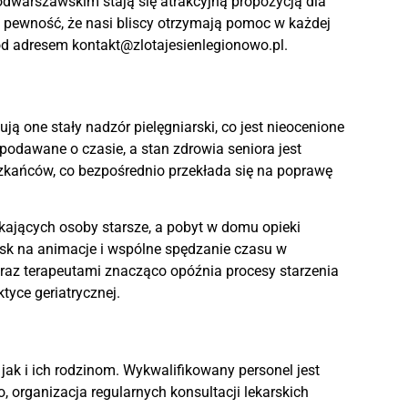
odwarszawskim stają się atrakcyjną propozycją dla
y pewność, że nasi bliscy otrzymają pomoc w każdej
od adresem kontakt@zlotajesienlegionowo.pl.
ą one stały nadzór pielęgniarski, co jest nieocenione
podawane o czasie, a stan zdrowia seniora jest
zkańców, co bezpośrednio przekłada się na poprawę
kających osoby starsze, a pobyt w domu opieki
sk na animacje i wspólne spędzanie czasu w
oraz terapeutami znacząco opóźnia procesy starzenia
tyce geriatrycznej.
ak i ich rodzinom. Wykwalifikowany personel jest
organizacja regularnych konsultacji lekarskich