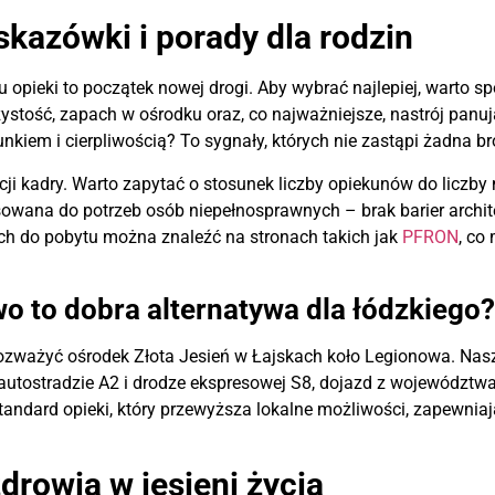
kazówki i porady dla rodzin
 opieki to początek nowej drogi. Aby wybrać najlepiej, warto sp
ystość, zapach w ośrodku oraz, co najważniejsze, nastrój pan
unkiem i cierpliwością? To sygnały, których nie zastąpi żadna 
ji kadry. Warto zapytać o stosunek liczby opiekunów do liczby
osowana do potrzeb osób niepełnosprawnych – brak barier archit
ch do pobytu można znaleźć na stronach takich jak
PFRON
, co
o to dobra alternatywa dla łódzkiego
rozważyć ośrodek Złota Jesień w Łajskach koło Legionowa. Nasza 
i autostradzie A2 i drodze ekspresowej S8, dojazd z województwa
tandard opieki, który przewyższa lokalne możliwości, zapewniają
 zdrowia w jesieni życia