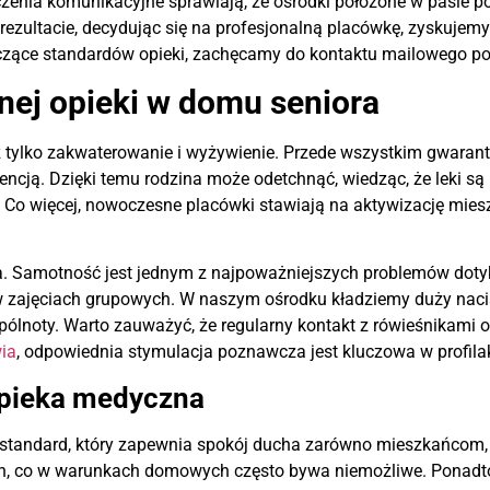
zenia komunikacyjne sprawiają, że ośrodki położone w pasie p
ezultacie, decydując się na profesjonalną placówkę, zyskujem
tyczące standardów opieki, zachęcamy do kontaktu mailowego p
lnej opieki w domu seniora
 tylko zakwaterowanie i wyżywienie. Przede wszystkim gwarantuj
cją. Dzięki temu rodzina może odetchnąć, wiedząc, że leki są 
 Co więcej, nowoczesne placówki stawiają na aktywizację mies
na. Samotność jest jednym z najpoważniejszych problemów doty
 w zajęciach grupowych. W naszym ośrodku kładziemy duży naci
pólnoty. Warto zauważyć, że regularny kontakt z rówieśnikami 
ia
, odpowiednia stymulacja poznawcza jest kluczowa w profilak
opieka medyczna
o standard, który zapewnia spokój ducha zarówno mieszkańcom, j
h, co w warunkach domowych często bywa niemożliwe. Ponadto, 