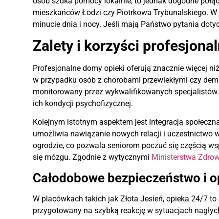
osób szuka pomocy lokalnie, to jednak dogodne połąc
mieszkańców Łodzi czy Piotrkowa Trybunalskiego. W r
minucie dnia i nocy. Jeśli mają Państwo pytania do
Zalety i korzyści profesjona
Profesjonalne domy opieki oferują znacznie więcej niż
w przypadku osób z chorobami przewlekłymi czy demen
monitorowany przez wykwalifikowanych specjalistów.
ich kondycji psychofizycznej.
Kolejnym istotnym aspektem jest integracja społecz
umożliwia nawiązanie nowych relacji i uczestnictwo
ogrodzie, co pozwala seniorom poczuć się częścią ws
się mózgu. Zgodnie z wytycznymi
Ministerstwa Zdrow
Całodobowe bezpieczeństwo i 
W placówkach takich jak Złota Jesień, opieka 24/7 t
przygotowany na szybką reakcję w sytuacjach nagłyc