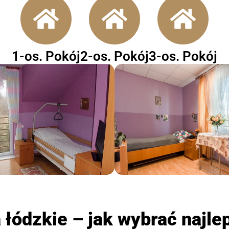
1-os. Pokój
2-os. Pokój
3-os. Pokój
 łódzkie – jak wybrać najle