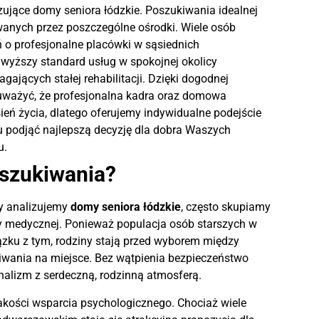
izujące domy seniora łódzkie. Poszukiwania idealnej
nych przez poszczególne ośrodki. Wiele osób
ań o profesjonalne placówki w sąsiednich
jwyższy standard usług w spokojnej okolicy
jących stałej rehabilitacji. Dzięki dogodnej
auważyć, że profesjonalna kadra oraz domowa
eń życia, dlatego oferujemy indywidualne podejście
 podjąć najlepszą decyzję dla dobra Waszych
u.
oszukiwania?
dy analizujemy
domy seniora łódzkie
, często skupiamy
ury medycznej. Ponieważ populacja osób starszych w
iązku z tym, rodziny stają przed wyborem między
iwania na miejsce. Bez wątpienia bezpieczeństwo
onalizm z serdeczną, rodzinną atmosferą.
akości wsparcia psychologicznego. Chociaż wiele