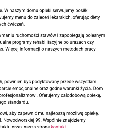
e. W naszym domu opieki serwujemy posiłki
jemy menu do zaleceń lekarskich, oferując diety
ych ćwiczeń.
trzymaniu ruchomości stawów i zapobiegają bolesnym
ualne programy rehabilitacyjne po urazach czy
as. Więcej informacji o naszych metodach pracy
ch, powinien być podyktowany przede wszystkim
sparcie emocjonalne oraz godne warunki życia. Dom
u profesjonalizmowi. Oferujemy całodobową opiekę,
ego standardu.
otowi, aby zapewnić mu najlepszą możliwą opiekę.
l. Nowodworskiej 99. Wspólnie znajdziemy
ntaktu przez naszą stronę
kontakt
.