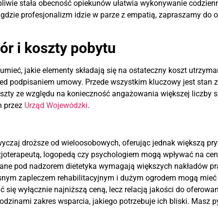
iwie stała obecność opiekunów ułatwia wykonywanie codziennych
gdzie profesjonalizm idzie w parze z empatią, zapraszamy do o
r i koszty pobytu
zumieć, jakie elementy składają się na ostateczny koszt utrzyman
rzed podpisaniem umowy. Przede wszystkim kluczowy jest stan
 koszty ze względu na konieczność angażowania większej liczby 
h przez
Urząd Wojewódzki
.
czaj droższe od wieloosobowych, oferując jednak większą pr
zjoterapeutą, logopedą czy psychologiem mogą wpływać na cen
wane pod nadzorem dietetyka wymagają większych nakładów pr
nym zapleczem rehabilitacyjnym i dużym ogrodem mogą mieć i
wać się wyłącznie najniższą ceną, lecz relacją jakości do ofero
zinami zakres wsparcia, jakiego potrzebuje ich bliski. Masz 