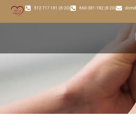
512 717 181 (8-20)
660-381-182 (8-20)
domd