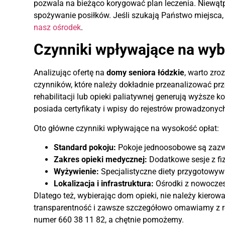
pozwala na bieżąco korygować plan leczenia. Niewątpl
spożywanie posiłków. Jeśli szukają Państwo miejsca, 
nasz ośrodek
.
Czynniki wpływające na wybó
Analizując ofertę na
domy seniora łódzkie
, warto zro
czynników, które należy dokładnie przeanalizować p
rehabilitacji lub opieki paliatywnej generują wyższe
posiada certyfikaty i wpisy do rejestrów prowadzonyc
Oto główne czynniki wpływające na wysokość opłat:
Standard pokoju:
Pokoje jednoosobowe są zazwy
Zakres opieki medycznej:
Dodatkowe sesje z fi
Wyżywienie:
Specjalistyczne diety przygotowy
Lokalizacja i infrastruktura:
Ośrodki z nowoczes
Dlatego też, wybierając dom opieki, nie należy kiero
transparentność i zawsze szczegółowo omawiamy z rod
numer 660 38 11 82, a chętnie pomożemy.