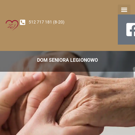
512 717 181 (8-20)
Nasz Oś
DOM SENIORA LEGIONOWO