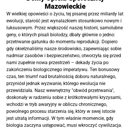
Mazowieckie
W wielkiej opowieści o życiu, tej pisanej przez miliardy lat
ewolucji, starość jest wynalazkiem stosunkowo nowym i
luksusowym. Przez większość naszej historii, samolubne
geny, o których pisali biolodzy, dbały głównie o jedno:
przetrwanie gatunku do momentu reprodukcji. Dopiero
gdy okiełznaliśmy nasze środowisko, zapewniając sobie
nadmiar zasobów i bezpieczeństwo, otworzyła się przed
nami zupełnie nowa przestrzeń – dekady życia po
zakończeniu biologicznego imperatywu. Ten bonusowy
czas, ten triumf nad brutalnością doboru naturalnego,
przyniósł jednak wyzwanie, którego ewolucja nie
przewidziała. Nasz wewnętrzny "obwód przetrwania",
doskonały w radzeniu sobie z krótkotrwałymi kryzysami,
wchodzi w tryb awaryjny w obliczu chronicznego,
powolnego procesu starzenia się, który w swej istocie
jest utratą informacji. W tym właśnie momencie, gdy
biologia zaczyna ustępować, musi wkroczyć cywilizacja.