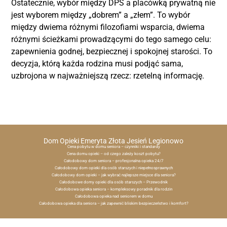
Ostatecznie, wybór między DPS a placówką prywatną nie
jest wyborem między „dobrem” a „złem”. To wybór
między dwiema różnymi filozofiami wsparcia, dwiema
różnymi ścieżkami prowadzącymi do tego samego celu:
zapewnienia godnej, bezpiecznej i spokojnej starości. To
decyzja, którą każda rodzina musi podjąć sama,
uzbrojona w najważniejszą rzecz: rzetelną informację.
Dom Opieki Emeryta Złota Jesień Legionowo
Cena pobytu w domu seniora – czynniki i standardy
Cena domu opieki – od czego zależy koszt pobytu?
Całodobowy dom seniora – profesjonalna opieka 24/7
Całodobowy dom opieki dla osób starszych i niepełnosprawnych
Całodobowy dom opieki – jak wybrać najlepsze miejsce dla seniora?
Całodobowe domy opieki dla osób starszych – Przewodnik
Całodobowa opieka seniora – kompleksowy poradnik dla rodzin
Całodobowa opieka nad seniorem w domu
Całodobowa opieka dla seniora – jak zapewnić bliskim bezpieczeństwo i komfort?