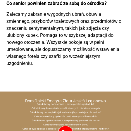
Co senior powinien zabrać ze sobą do ośrodka?
Zalecamy zabranie wygodnych ubrań, obuwia
zmiennego, przyborów toaletowych oraz przedmiotów o
znaczeniu sentymentalnym, takich jak zdjęcia czy
ulubiony kubek. Pomaga to w szybszej adaptacji do
nowego otoczenia. Wszystkie pokoje są w pełni
umeblowane, ale dopuszczamy możliwość wstawienia
własnego fotela czy szafki po wcześniejszym
uzgodnieniu.
Dom Opieki Emeryta Złota Jesień Legionowo
Całodobowy dom seniora – profesjonalna opieka 24/7
Całodobowy dom opieki dla osób starszych i niepełnosprawnych
Całodobowy dom opieki – jak wybrać najlepsze miejsce dla seniora?
Całodobowe domy opieki dla osób starszych – Przewodnik
Całodobowa opieka seniora – kompleksowy poradnik dla rodzin
Całodobowa opieka nad seniorem w domu
Całodobowa opieka dla seniora – jak zapewnić bliskim bezpieczeństwo i komfort?