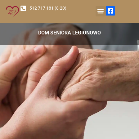
512 717 181 (8-20)
Nasz Ośrodek
DOM SENIORA LEGIONOWO