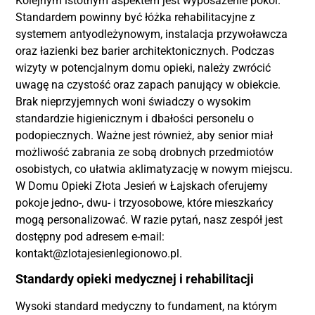
Kolejnym istotnym aspektem jest wyposażenie pokoi.
Standardem powinny być łóżka rehabilitacyjne z
systemem antyodleżynowym, instalacja przywoławcza
oraz łazienki bez barier architektonicznych. Podczas
wizyty w potencjalnym domu opieki, należy zwrócić
uwagę na czystość oraz zapach panujący w obiekcie.
Brak nieprzyjemnych woni świadczy o wysokim
standardzie higienicznym i dbałości personelu o
podopiecznych. Ważne jest również, aby senior miał
możliwość zabrania ze sobą drobnych przedmiotów
osobistych, co ułatwia aklimatyzację w nowym miejscu.
W Domu Opieki Złota Jesień w Łajskach oferujemy
pokoje jedno-, dwu- i trzyosobowe, które mieszkańcy
mogą personalizować. W razie pytań, nasz zespół jest
dostępny pod adresem e-mail:
kontakt@zlotajesienlegionowo.pl.
Standardy opieki medycznej i rehabilitacji
Wysoki standard medyczny to fundament, na którym