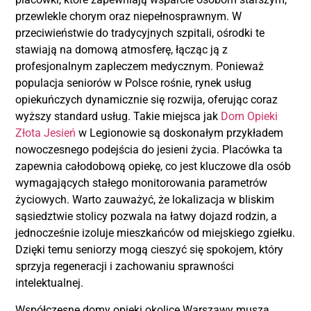
przewlekle chorym oraz niepełnosprawnym. W
przeciwieństwie do tradycyjnych szpitali, ośrodki te
stawiają na domową atmosferę, łącząc ją z
profesjonalnym zapleczem medycznym. Ponieważ
populacja seniorów w Polsce rośnie, rynek usług
opiekuńczych dynamicznie się rozwija, oferując coraz
wyższy standard usług. Takie miejsca jak
Dom Opieki
Złota Jesień
w Legionowie są doskonałym przykładem
nowoczesnego podejścia do jesieni życia. Placówka ta
zapewnia całodobową opiekę, co jest kluczowe dla osób
wymagających stałego monitorowania parametrów
życiowych. Warto zauważyć, że lokalizacja w bliskim
sąsiedztwie stolicy pozwala na łatwy dojazd rodzin, a
jednocześnie izoluje mieszkańców od miejskiego zgiełku.
Dzięki temu seniorzy mogą cieszyć się spokojem, który
sprzyja regeneracji i zachowaniu sprawności
intelektualnej.
Współczesne domy opieki okolice Warszawy muszą