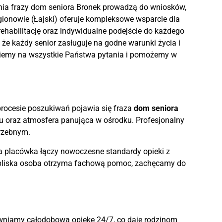
nia frazy dom seniora Bronek prowadzą do wniosków,
gionowie (Łajski) oferuje kompleksowe wsparcie dla
ehabilitację oraz indywidualne podejście do każdego
 że każdy senior zasługuje na godne warunki życia i
powiemy na wszystkie Państwa pytania i pomożemy w
 procesie poszukiwań pojawia się fraza
dom seniora
elu oraz atmosfera panująca w ośrodku. Profesjonalny
trzebnym.
a placówka łączy nowoczesne standardy opieki z
ie bliska osoba otrzyma fachową pomoc, zachęcamy do
wniamy całodobową opiekę 24/7, co daje rodzinom