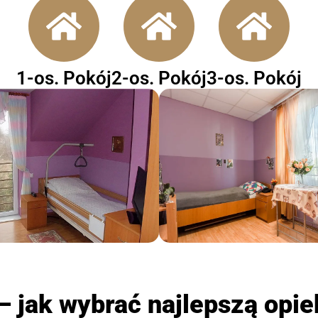
1-os. Pokój
2-os. Pokój
3-os. Pokój
 jak wybrać najlepszą opiek