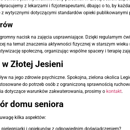
pracujemy z lekarzami i fizjoterapeutami, dbając o to, by każ
ię z wytycznymi dotyczącymi standardów opieki publikowanymi
orów
gromny nacisk na zajęcia usprawniające. Dzięki regularnym ćw
ęcej na temat znaczenia aktywności fizycznej w starszym wiek
ktywizację społeczną, organizując wspólne spacery i terapię zaj
w Złotej Jesieni
ływ na jego zdrowie psychiczne. Spokojna, zielona okolica L
rzystosowane do potrzeb osób z ograniczoną sprawnością ruch
tania dotyczące warunków zakwaterowania, prosimy o
kontakt
.
ór domu seniora
 uwagę kilka aspektów:
 pielęgniarki i opiekunów z odpowiednim doświadczeniem?