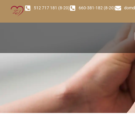
512 717 181 (8-20)
660-381-182 (8-20)
domd