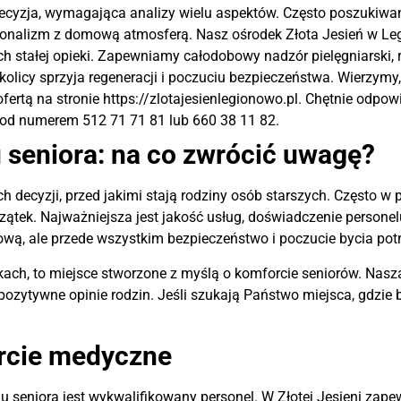
decyzja, wymagająca analizy wielu aspektów. Często poszukiwa
esjonalizm z domową atmosferą. Nasz ośrodek Złota Jesień w Le
 stałej opieki. Zapewniamy całodobowy nadzór pielęgniarski, r
kolicy sprzyja regeneracji i poczuciu bezpieczeństwa. Wierzymy,
fertą na stronie https://zlotajesienlegionowo.pl. Chętnie od
pod numerem 512 71 71 81 lub 660 38 11 82.
seniora: na co zwrócić uwagę?
h decyzji, przed jakimi stają rodziny osób starszych. Często w
czątek. Najważniejsza jest jakość usług, doświadczenie person
ową, ale przede wszystkim bezpieczeństwo i poczucie bycia po
ach, to miejsce stworzone z myślą o komforcie seniorów. Nasz
 pozytywne opinie rodzin. Jeśli szukają Państwo miejsca, gdz
arcie medyczne
eniora jest wykwalifikowany personel. W Złotej Jesieni zape