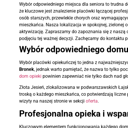
Wybór odpowiedniego miejsca dla seniora to trudna 
że kluczowe jest znalezienie placówki łączącej prof
osób starszych, przewlekle chorych oraz wymagających
mieszkańca. Nasza lokalizacja w spokojnej, zielonej o
aktywizację. Zapraszamy do zapoznania się z naszą o
podjęciu tej ważnej decyzji. Zachęcamy do kontaktu 
Wybór odpowiedniego domu 
Wybór placówki opiekuńczej to jedna z najważniejszyc
Bronek
, jednak warto pamiętać, że nazwa to tylko po
dom opieki
powinien zapewniać nie tylko dach nad gł
Złota Jesień, zlokalizowana w podwarszawskich Łajsk
troską o każdego mieszkańca, co potwierdzają liczne
wizyty na naszej stronie w sekcji
oferta
.
Profesjonalna opieka i wsp
Kluczowym elementem funkcjonowania każdego domu s