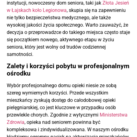
instytucji, nowoczesny dom seniora, taki jak
Złota Jesień
w Łajskach koło Legionowa
, skupia się na zapewnieniu
nie tylko bezpieczeństwa medycznego, ale także
wysokiej jakości życia społecznego. Warto zauważyć, że
decyzja o przeprowadzce do takiego miejsca często staje
się początkiem nowego, aktywnego etapu w życiu
seniora, który jest wolny od trudów codziennej
samotności.
Zalety i korzyści pobytu w profesjonalnym
ośrodku
Wybór profesjonalnego domu opieki niesie ze sobą
szereg wymiernych korzyści. Przede wszystkim
mieszkańcy zyskują dostęp do całodobowej opieki
pielęgniarskiej, co jest kluczowe w przypadku osób
przewlekle chorych. Zgodnie z wytycznymi
Ministerstwa
Zdrowia
, opieka nad seniorem powinna być
kompleksowa i zindywidualizowana. W naszym ośrodku
kładziemy ogromny nacisk na aktywizację mieszkańców,