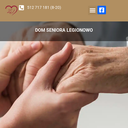
512 717 181 (8-20)
Nasz Ośrodek
DOM SENIORA LEGIONOWO