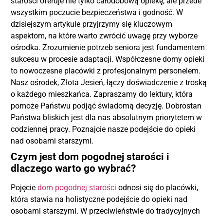
starości oferuje nie tylko całodobową opiekę, ale przede
wszystkim poczucie bezpieczeństwa i godność. W
dzisiejszym artykule przyjrzymy się kluczowym
aspektom, na które warto zwrócić uwagę przy wyborze
ośrodka. Zrozumienie potrzeb seniora jest fundamentem
sukcesu w procesie adaptacji. Współczesne domy opieki
to nowoczesne placówki z profesjonalnym personelem.
Nasz ośrodek, Złota Jesień, łączy doświadczenie z troską
o każdego mieszkańca. Zapraszamy do lektury, która
pomoże Państwu podjąć świadomą decyzję. Dobrostan
Państwa bliskich jest dla nas absolutnym priorytetem w
codziennej pracy. Poznajcie nasze podejście do opieki
nad osobami starszymi.
Czym jest dom pogodnej starości i
dlaczego warto go wybrać?
Pojęcie
dom pogodnej starości
odnosi się do placówki,
która stawia na holistyczne podejście do opieki nad
osobami starszymi. W przeciwieństwie do tradycyjnych