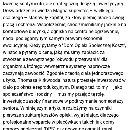
kwestią sentymentu, ale strategiczną decyzją inwestycyjną.
Doświadczenie i wiedza Magna superstes – wielkiego
ocalałego – stanowiły kapitał, za który plemię płaciło swoją
pracą i ochroną. Współcześnie, choć zmieniliśmy jaskinie na
komfortowe budynki, a ogniska na centralne ogrzewanie,
nadal podlegamy tym samym prawom ekonomii
ewolucyjnej. Kiedy pytamy o "Dom Opieki Społecznej Koszt",
w istocie pytamy o cenę, jaką musimy zapłacić za
stworzenie zewnętrznego "obwodu przetrwania" dla
organizmu, którego wewnętrzne systemy naprawcze
zaczynają zawodzić. Zgodnie z teorią ciała jednorazowego
użytku Thomasa Kirkwooda, natura przestaje inwestować w
ciało po okresie reprodukcyjnym. Dlatego też, to my – jako
społeczeństwo i rodziny – musimy przejąć tę rolę,
inwestując zasoby finansowe w podtrzymanie homeostazy
seniora. W niniejszym artykule rozłożymy na czynniki
pierwsze strukturę kosztów opieki, wyjaśniając, dlaczego
profesjonalne wsparcie w placówkach takich jak domy
pomocy społecznej (DPS) czy prywatne ośrodki, musi