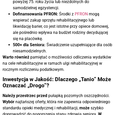
powyżej 75. roku życia lub niezdolnych do
samodzielnej egzystencji.
Dofinansowania PFRON:
Środki z
PFRON
mogą
wspierać zakup sprzętu rehabilitacyjnego lub
likwidację barier, co jest istotne przy opiece domowej,
ale pośrednio wpływa na budżet rodziny decydującej
się na placówkę.
500+ dla Seniora:
Świadczenie uzupełniające dla osób
niesamodzielnych.
Warto również
pamiętać o możliwości odliczenia wydatków
na cele rehabilitacyjne w ramach ulgi rehabilitacyjnej w
rocznym rozliczeniu podatkowym.
Inwestycja w Jakość: Dlaczego „Tanio” Może
Oznaczać „Drogo”?
Należy przestrzec przed
pułapką pozornych oszczędności.
Wybór
najtańszej oferty, która nie zapewnia odpowiedniego
standardu opieki medycznej i rehabilitacji,
może
szybko
doprowadzić do pogorszenia stanu zdrowia seniora.
W