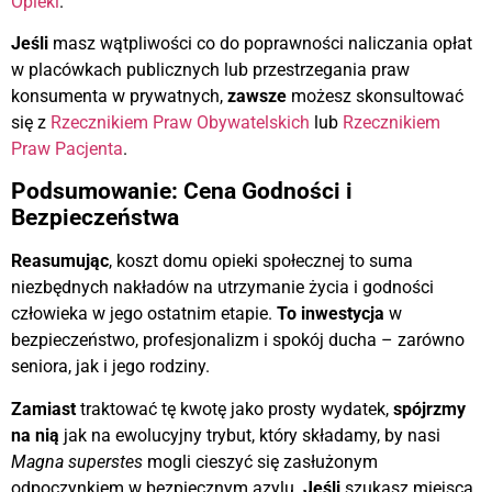
Opieki
.
Jeśli
masz wątpliwości co do poprawności naliczania opłat
w placówkach publicznych lub przestrzegania praw
konsumenta w prywatnych,
zawsze
możesz skonsultować
się z
Rzecznikiem Praw Obywatelskich
lub
Rzecznikiem
Praw Pacjenta
.
Podsumowanie: Cena Godności i
Bezpieczeństwa
Reasumując
, koszt domu opieki społecznej to suma
niezbędnych nakładów na utrzymanie życia i godności
człowieka w jego ostatnim etapie.
To inwestycja
w
bezpieczeństwo, profesjonalizm i spokój ducha – zarówno
seniora, jak i jego rodziny.
Zamiast
traktować tę kwotę jako prosty wydatek,
spójrzmy
na nią
jak na ewolucyjny trybut, który składamy, by nasi
Magna superstes
mogli cieszyć się zasłużonym
odpoczynkiem w bezpiecznym azylu.
Jeśli
szukasz miejsca,