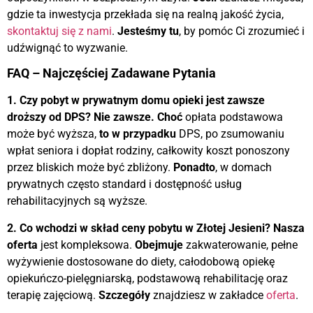
gdzie ta inwestycja przekłada się na realną jakość życia,
skontaktuj się z nami
.
Jesteśmy tu
, by pomóc Ci zrozumieć i
udźwignąć to wyzwanie.
FAQ – Najczęściej Zadawane Pytania
1. Czy pobyt w prywatnym domu opieki jest zawsze
droższy od DPS?
Nie zawsze.
Choć
opłata podstawowa
może być wyższa,
to w przypadku
DPS, po zsumowaniu
wpłat seniora i dopłat rodziny, całkowity koszt ponoszony
przez bliskich może być zbliżony.
Ponadto
, w domach
prywatnych często standard i dostępność usług
rehabilitacyjnych są wyższe.
2. Co wchodzi w skład ceny pobytu w Złotej Jesieni?
Nasza
oferta
jest kompleksowa.
Obejmuje
zakwaterowanie, pełne
wyżywienie dostosowane do diety, całodobową opiekę
opiekuńczo-pielęgniarską, podstawową rehabilitację oraz
terapię zajęciową.
Szczegóły
znajdziesz w zakładce
oferta
.