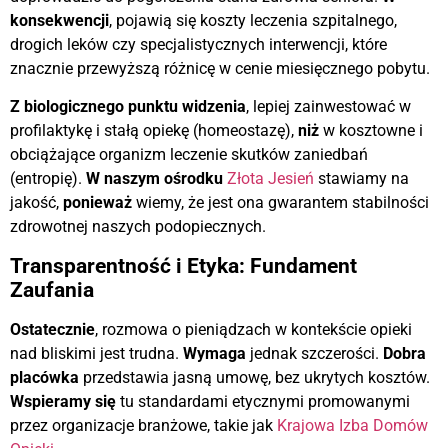
konsekwencji
, pojawią się koszty leczenia szpitalnego,
drogich leków czy specjalistycznych interwencji, które
znacznie przewyższą różnicę w cenie miesięcznego pobytu.
Z biologicznego punktu widzenia
, lepiej zainwestować w
profilaktykę i stałą opiekę (homeostazę),
niż
w kosztowne i
obciążające organizm leczenie skutków zaniedbań
(entropię).
W naszym ośrodku
Złota Jesień
stawiamy na
jakość,
ponieważ
wiemy, że jest ona gwarantem stabilności
zdrowotnej naszych podopiecznych.
Transparentność i Etyka: Fundament
Zaufania
Ostatecznie
, rozmowa o pieniądzach w kontekście opieki
nad bliskimi jest trudna.
Wymaga
jednak szczerości.
Dobra
placówka
przedstawia jasną umowę, bez ukrytych kosztów.
Wspieramy się
tu standardami etycznymi promowanymi
przez organizacje branżowe, takie jak
Krajowa Izba Domów