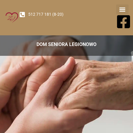
512 717 181 (8-20)
Nasz Oś
DOM SENIORA LEGIONOWO