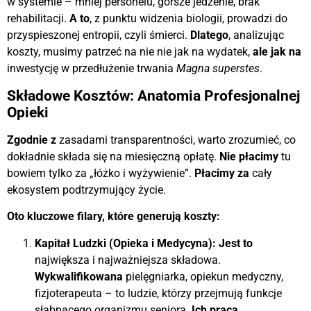
w systemie – mniej personelu, gorsze jedzenie, brak
rehabilitacji.
A to
, z punktu widzenia biologii, prowadzi do
przyspieszonej entropii, czyli śmierci.
Dlatego
, analizując
koszty, musimy patrzeć na nie nie jak na wydatek,
ale jak na
inwestycję w przedłużenie trwania
Magna superstes
.
Składowe Kosztów: Anatomia Profesjonalnej
Opieki
Zgodnie z
zasadami transparentności, warto zrozumieć, co
dokładnie składa się na miesięczną opłatę.
Nie płacimy
tu
bowiem tylko za „łóżko i wyżywienie”.
Płacimy za
cały
ekosystem podtrzymujący życie.
Oto kluczowe filary, które generują koszty:
Kapitał Ludzki (Opieka i Medycyna):
Jest to
największa i najważniejsza składowa.
Wykwalifikowana
pielęgniarka, opiekun medyczny,
fizjoterapeuta – to ludzie, którzy przejmują funkcje
słabnącego organizmu seniora.
Ich praca
,