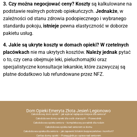
3. Czy można negocjować ceny?
Koszty
są kalkulowane na
podstawie realnych potrzeb opiekuńczych.
Jednakże
, w
zależności od stanu zdrowia podopiecznego i wybranego
standardu pokoju,
istnieje
pewna elastyczność w doborze
pakietu usług.
4. Jakie są ukryte koszty w domach opieki?
W rzetelnych
placówkach
nie ma ukrytych kosztów.
Należy jednak
pytać
o to, czy cena obejmuje leki, pieluchomajtki oraz
specjalistyczne konsultacje lekarskie, które zazwyczaj są
płatne dodatkowo lub refundowane przez NFZ.
Dom Opieki Emeryta Złota Jesień Legionowo
Całodobowy dom opieki – jak wybrać najlepsze miejsce dla seniora?
Całodobowe domy opieki dla osób starszych – Przewodnik
Całodobowa opieka seniora – kompleksowy poradnik dla rodzin
Całodobowa opieka nad seniorem w domu
Całodobowa opieka dla seniora – jak zapewnić bliskim bezpieczeństwo i komfort?
Caritas domy opieki – Przewodnik po opiece nad seniorem