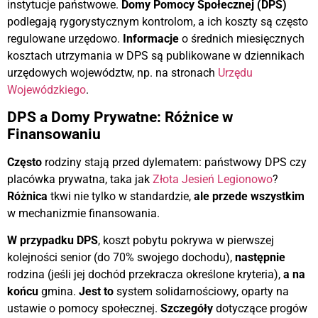
instytucje państwowe.
Domy Pomocy Społecznej (DPS)
podlegają rygorystycznym kontrolom, a ich koszty są często
regulowane urzędowo.
Informacje
o średnich miesięcznych
kosztach utrzymania w DPS są publikowane w dziennikach
urzędowych województw, np. na stronach
Urzędu
Wojewódzkiego
.
DPS a Domy Prywatne: Różnice w
Finansowaniu
Często
rodziny stają przed dylematem: państwowy DPS czy
placówka prywatna, taka jak
Złota Jesień Legionowo
?
Różnica
tkwi nie tylko w standardzie,
ale przede wszystkim
w mechanizmie finansowania.
W przypadku DPS
, koszt pobytu pokrywa w pierwszej
kolejności senior (do 70% swojego dochodu),
następnie
rodzina (jeśli jej dochód przekracza określone kryteria),
a na
końcu
gmina.
Jest to
system solidarnościowy, oparty na
ustawie o pomocy społecznej.
Szczegóły
dotyczące progów