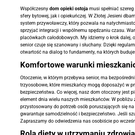
Współczesny
dom opieki ostoja
musi spełniać szereg
sfery bytowej, jak i opiekuńczej. W Złotej Jesieni db
system przywoławczy, który pozwala na natychmiastow
sprzyjać integracji i wspólnemu spędzaniu czasu. Wart
placówkach całodobowych. My idziemy o krok dalej, 
senior czuje się szanowany i słuchany. Dzięki regu
otwartość na dialog to fundamenty, na których buduj
Komfortowe warunki mieszkanio
Otoczenie, w którym przebywa senior, ma bezpośredni 
trzyosobowe, które mieszkańcy mogą doposażyć w pryw
bezpieczeństwa. Co więcej, nasz dom otoczony jest pi
element dnia wielu naszych mieszkańców. W pobliżu z
przystosowany do potrzeb osób poruszających się na w
gwarantuje samodzielność i bezpieczeństwo. Jeśli s
Zapraszamy do odwiedzenia nas osobiście po wcześn
Rola diety w utrzymaniu zdrowia