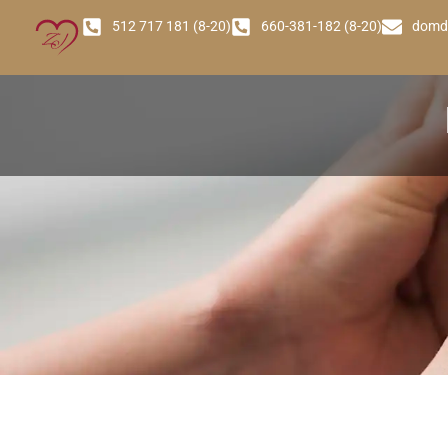
512 717 181 (8-20)
660-381-182 (8-20)
domd