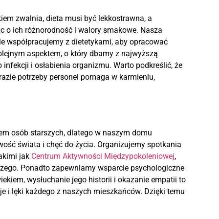
iem zwalnia, dieta musi być lekkostrawna, a
ąc o ich różnorodność i walory smakowe. Nasza
le współpracujemy z dietetykami, aby opracować
kolejnym aspektem, o który dbamy z najwyższą
nfekcji i osłabienia organizmu. Warto podkreślić, że
razie potrzeby personel pomaga w karmieniu,
giem osób starszych, dlatego w naszym domu
ość świata i chęć do życia. Organizujemy spotkania
akimi jak
Centrum Aktywności Międzypokoleniowej
,
ększego. Ponadto zapewniamy wsparcie psychologiczne
iem, wysłuchanie jego historii i okazanie empatii to
sje i lęki każdego z naszych mieszkańców. Dzięki temu