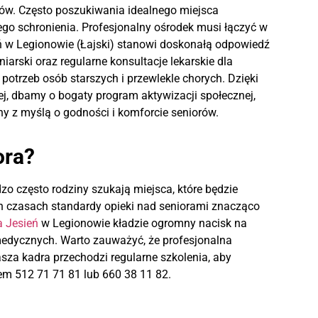
iorów. Często poszukiwania idealnego miejsca
ego schronienia. Profesjonalny ośrodek musi łączyć w
eń w Legionowie (Łajski) stanowi doskonałą odpowiedź
rski oraz regularne konsultacje lekarskie dla
trzeb osób starszych i przewlekle chorych. Dzięki
cej, dbamy o bogaty program aktywizacji społecznej,
y z myślą o godności i komforcie seniorów.
ora?
o często rodziny szukają miejsca, które będzie
ch czasach standardy opieki nad seniorami znacząco
a Jesień
w Legionowie kładzie ogromny nacisk na
medycznych. Warto zauważyć, że profesjonalna
asza kadra przechodzi regularne szkolenia, aby
m 512 71 71 81 lub 660 38 11 82.