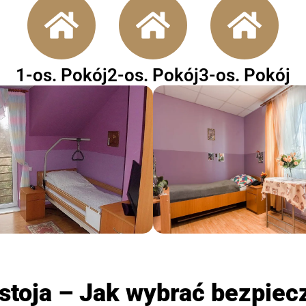
1-os. Pokój
2-os. Pokój
3-os. Pokój
stoja – Jak wybrać bezpiec