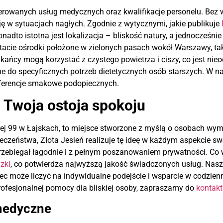
erowanych usług medycznych oraz kwalifikacje personelu. Bez
ję w sytuacjach nagłych. Zgodnie z wytycznymi, jakie publikuje
adto istotna jest lokalizacja – bliskość natury, a jednocześnie 
ltacie ośrodki położone w zielonych pasach wokół Warszawy, t
ańcy mogą korzystać z czystego powietrza i ciszy, co jest nie
ne do specyficznych potrzeb dietetycznych osób starszych. W
referencje smakowe podopiecznych.
 Twoja ostoja spokoju
ej 99 w Łajskach, to miejsce stworzone z myślą o osobach wy
czeństwa, Złota Jesień realizuje tę ideę w każdym aspekcie swo
przebiegał łagodnie i z pełnym poszanowaniem prywatności. Co
zki
, co potwierdza najwyższą jakość świadczonych usług. Nasz 
c może liczyć na indywidualne podejście i wsparcie w codzienny
rofesjonalnej pomocy dla bliskiej osoby, zapraszamy do
kontak
medyczne