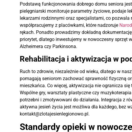
Podstawą funkcjonowania dobrego domu seniora jest s
pielęgniarski monitoruje parametry życiowe, podaje l
lekarzami rodzinnymi oraz specjalistami, co pozwala
współpracujemy z placówkami, które nadzoruje
Narod
rękach. Ponadto prowadzimy dokładną dokumentację 
priorytet, dlatego inwestujemy w nowoczesny sprzęt
Alzheimera czy Parkinsona.
Rehabilitacja i aktywizacja w p
Ruch to zdrowie, niezależnie od wieku, dlatego w na
pomagają seniorom zachować sprawność fizyczną ora
mieszkańca. Co więcej, aktywizacja nie ogranicza się 
Wspólne gry, warsztaty plastyczne czy muzykoterapia t
potrzebni i zmotywowani do działania. Integracja z r
aktywna jesień życia jest możliwa dla każdego, bez
kontakt@zlotajesienlegionowo.pl.
Standardy opieki w nowocz