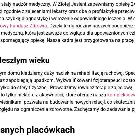
tały nadzór medyczny. W Złotej Jesieni zapewniamy opiekę 24 
eki zgodnie z zaleceniami lekarzy oraz dba o profilaktykę przec
 na szybką diagnostykę i wdrożenie odpowiedniego leczenia. W 
owy Fundusz Zdrowia
. Dzięki temu rodziny naszych podopiecz
medyczną, która jest zawsze do wglądu dla upoważnionych czł
 wspomagający opiekę. Nasza kadra jest przygotowana na pracę
odeszłym wieku
szym domu kładziemy duży nacisk na rehabilitację ruchową. Spe
z zapobiegają upadkom. Wykwalifikowani fizjoterapeuci dost
tylko do sfery fizycznej. Prowadzimy również terapię zajęciową
o tylko niektóre z aktywności, które oferuje nasza
kompleksowa
ówieśnikami pozwala na budowanie nowych relacji, co skuteczni
 względu na ograniczenia zdrowotne. Zachęcamy do zadawania p
esnych placówkach