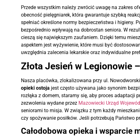
Przede wszystkim należy zwrócić uwagę na zakres of
obecność pielęgniarek, która gwarantuje szybką reakc
spełniać określone normy bezpieczeństwa i higieny. Pon
bezpośrednio wpływają na dobrostan seniora. W rezu
cieszą się największym zaufaniem. Dzięki temu mieszk
aspektem jest wyżywienie, które musi być dostosowa
uwzględnia zalecenia lekarskie oraz indywidualne p
Złota Jesień w Legionowie –
Nasza placówka, zlokalizowana przy ul. Nowodworski
opieki ostoja
jest często używana jako synonim bezpie
rozłąka z domem, staramy się, aby proces adaptacji 
zezwolenia wydane przez
Mazowiecki Urząd Wojewód
seniorami to misja. W związku z tym każdy mieszkanie
czy spożywanie posiłków. Jeśli potrzebują Państwo p
Całodobowa opieka i wsparcie 