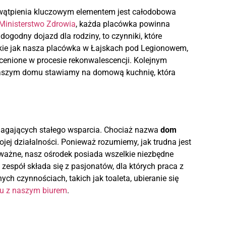
 wątpienia kluczowym elementem jest całodobowa
Ministerstwo Zdrowia
, każda placówka powinna
dogodny dojazd dla rodziny, to czynniki, które
akie jak nasza placówka w Łajskach pod Legionowem,
ocenione w procesie rekonwalescencji. Kolejnym
 naszym domu stawiamy na domową kuchnię, która
magających stałego wsparcia. Chociaż nazwa
dom
jej działalności. Ponieważ rozumiemy, jak trudna jest
 ważne, nasz ośrodek posiada wszelkie niezbędne
zespół składa się z pasjonatów, dla których praca z
ch czynnościach, takich jak toaleta, ubieranie się
tu z naszym biurem
.