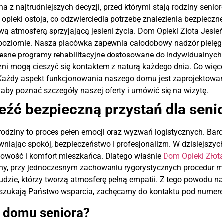
na z najtrudniejszych decyzji, przed którymi stają rodziny sen
pieki ostoja, co odzwierciedla potrzebę znalezienia bezpieczn
wą atmosferą sprzyjającą jesieni życia. Dom Opieki Złota Jesi
poziomie. Nasza placówka zapewnia całodobowy nadzór pielęgnia
ne programy rehabilitacyjne dostosowane do indywidualnych po
eczni mogą cieszyć się kontaktem z naturą każdego dnia. Co wię
 Każdy aspekt funkcjonowania naszego domu jest zaprojektowan
by poznać szczegóły naszej oferty i umówić się na wizytę.
leźć bezpieczną przystań dla seni
dziny to proces pełen emocji oraz wyzwań logistycznych. Bardz
ewniając spokój, bezpieczeństwo i profesjonalizm. W dzisiejszy
towość i komfort mieszkańca. Dlatego właśnie
Dom Opieki Złot
ny, przy jednoczesnym zachowaniu rygorystycznych procedur 
ludzie, którzy tworzą atmosferę pełną empatii. Z tego powodu n
zukają Państwo wsparcia, zachęcamy do kontaktu pod numere
e domu seniora?