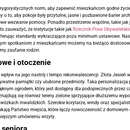
 rygorystycznych norm, aby zapewnić mieszkańcom godne życie.
amy o to, aby pokoje były przytulne, jasne i pozbawione barier a
e wezwanie pomocy. Ponadto przestrzenie wspólne, takie jak ja
o zauważyć, że instytucje takie jak
Rzecznik Praw Obywatelski
oferując standardy wykraczające poza minimum ustawowe. Nasz
larnym spotkaniom z mieszkańcami możemy na bieżąco dostosowy
emy zaufanie rodzin.
we i otoczenie
wpływ na jego nastrój i tempo rekonwalescencji. Złota Jesień w 
atne pamiątki czy ulubione przedmioty. Taka personalizacja pr
ęknym ogrodem, który jest dostępny dla podopiecznych przez ca
najdują się również tereny zielone sprzyjające dłuższemu wypo
ózkach inwalidzkich. Szerokie korytarze, windy oraz specjalis
zukają Państwo miejsca, które łączy nowoczesność z domowym 
iejszym umówieniu wizyty.
 seniora