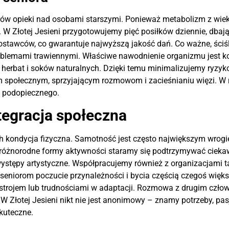
arów opieki nad osobami starszymi. Ponieważ metabolizm z wiek
 W Złotej Jesieni przygotowujemy pięć posiłków dziennie, dbaj
ostawców, co gwarantuje najwyższą jakość dań. Co ważne, ściś
problemami trawiennymi. Właściwe nawodnienie organizmu jest 
herbat i soków naturalnych. Dzięki temu minimalizujemy ryzyko i
 społecznym, sprzyjającym rozmowom i zacieśnianiu więzi. W 
a podopiecznego.
tegracja społeczna
ich kondycja fizyczna. Samotność jest często największym wro
 różnorodne formy aktywności staramy się podtrzymywać ciekaw
ystępy artystyczne. Współpracujemy również z organizacjami t
ą seniorom poczucie przynależności i bycia częścią czegoś wi
trojem lub trudnościami w adaptacji. Rozmowa z drugim człowiek
W Złotej Jesieni nikt nie jest anonimowy – znamy potrzeby, pa
kuteczne.