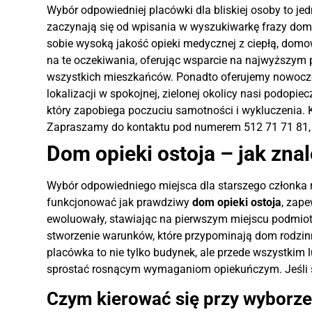
Wybór odpowiedniej placówki dla bliskiej osoby to jed
zaczynają się od wpisania w wyszukiwarkę frazy dom o
sobie wysoką jakość opieki medycznej z ciepłą, domo
na te oczekiwania, oferując wsparcie na najwyższym 
wszystkich mieszkańców. Ponadto oferujemy nowoczes
lokalizacji w spokojnej, zielonej okolicy nasi podopi
który zapobiega poczuciu samotności i wykluczenia.
Zapraszamy do kontaktu pod numerem 512 71 71 81, a
Dom opieki ostoja – jak zna
Wybór odpowiedniego miejsca dla starszego członka ro
funkcjonować jak prawdziwy
dom opieki ostoja
, zap
ewoluowały, stawiając na pierwszym miejscu podmio
stworzenie warunków, które przypominają dom rodzin
placówka to nie tylko budynek, ale przede wszystkim 
sprostać rosnącym wymaganiom opiekuńczym. Jeśli s
Czym kierować się przy wyborz