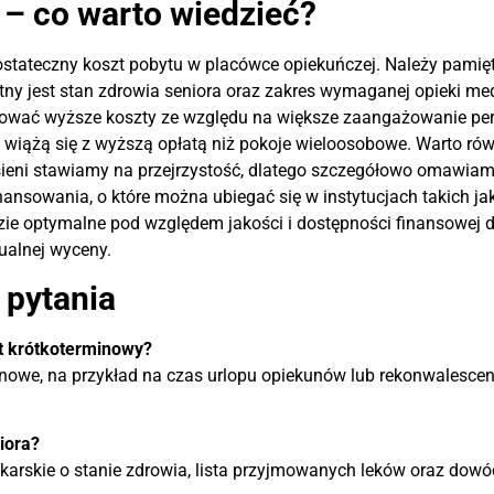
 – co warto wiedzieć?
 ostateczny koszt pobytu w placówce opiekuńczej. Należy pamiętać
y jest stan zdrowia seniora oraz zakres wymaganej opieki medy
wać wyższe koszty ze względu na większe zaangażowanie pers
iążą się z wyższą opłatą niż pokoje wieloosobowe. Warto rów
 Jesieni stawiamy na przejrzystość, dlatego szczegółowo omawi
nsowania, o które można ubiegać się w instytucjach takich ja
dzie optymalne pod względem jakości i dostępności finansowej 
ualnej wyceny.
 pytania
yt krótkoterminowy?
minowe, na przykład na czas urlopu opiekunów lub rekonwalesce
iora?
rskie o stanie zdrowia, lista przyjmowanych leków oraz dowód