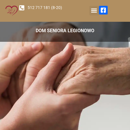
512 717 181 (8-20)
Nasz Ośrodek
DOM SENIORA LEGIONOWO