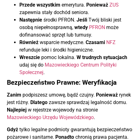
Przede wszystkim
emerytura.
Ponieważ
ZUS
zapewnia stały dochód seniora.
Następnie
środki PFRON.
Jeśli
Twój bliski jest
osobą niepełnosprawną,
wtedy
PFRON
może
dofinansować sprzęt lub turnusy.
Również
wsparcie medyczne.
Czasami
NFZ
refunduje leki i środki higieniczne.
Wreszcie
pomoc lokalna.
W trudnych sytuacjach
udaj się do
Mazowieckiego Centrum Polityki
Społecznej
.
Bezpieczeństwo Prawne: Weryfikacja
Zanim
podpiszesz umowę, bądź czujny.
Ponieważ
rynek
jest różny.
Dlatego
zawsze sprawdzaj legalność domu.
Najlepiej
w rejestrze wojewody na stronie
Mazowieckiego Urzędu Wojewódzkiego
.
Gdyż
tylko legalne podmioty gwarantują bezpieczeństwo
pożarowe i sanitarne.
Ponadto
chronią prawa pacjenta.