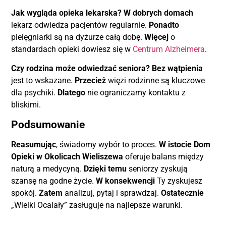
Jak wygląda opieka lekarska?
W dobrych domach
lekarz odwiedza pacjentów regularnie.
Ponadto
pielęgniarki są na dyżurze całą dobę.
Więcej
o
standardach opieki dowiesz się w
Centrum Alzheimera
.
Czy rodzina może odwiedzać seniora?
Bez wątpienia
jest to wskazane.
Przecież
więzi rodzinne są kluczowe
dla psychiki.
Dlatego
nie ograniczamy kontaktu z
bliskimi.
Podsumowanie
Reasumując
, świadomy wybór to proces.
W istocie
Dom
Opieki w Okolicach Wieliszewa
oferuje balans między
naturą a medycyną.
Dzięki temu
seniorzy zyskują
szansę na godne życie.
W konsekwencji
Ty zyskujesz
spokój.
Zatem
analizuj, pytaj i sprawdzaj.
Ostatecznie
„Wielki Ocalały” zasługuje na najlepsze warunki.