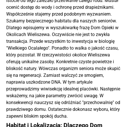
istocie od tego zależało przetrwanie całego rodu. Musiał
ocenić dostęp do wody i ochronę przed drapieżnikami.
Współcześnie stajemy przed podobnym wyzwaniem.
Szukamy bezpiecznego habitatu dla naszych seniorów.
Dlatego wpisujemy w wyszukiwarkę frazę Dom Opieki w
Okolicach Wieliszewa. Oczywiście nie jest to zwykła
transakcja. Przede wszystkim to inwestycja w biologię
"Wielkiego Ocalałego". Ponadto to walka o jakość czasu,
który pozostał. W rzeczywistości okolice Wieliszewa
oferują unikalne zasoby. Konkretnie czyste powietrze i
bliskość natury. Wówczas organizm seniora może skupić
się na regeneracji. Zamiast walczyć ze smogiem,
naprawia uszkodzone DNA. W tym artykule
przeprowadzimy wiwisekcję idealnej placówki. Następnie
wskażemy, na jakie parametry zwrócić uwagę. W
konsekwencji nauczysz się odróżniać "przechowalnię" od
prawdziwego domu. Ostatecznie dokonasz wyboru, który
zapewni bliskim spokój ducha.
Habitat i Lokalizacja: Dlaczego Dom