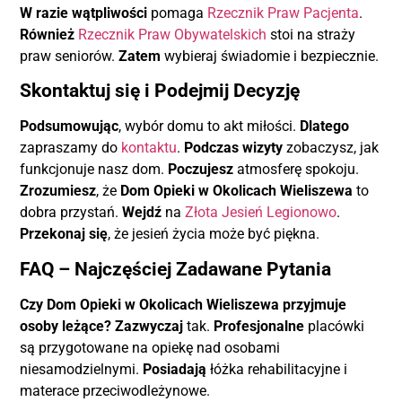
W razie wątpliwości
pomaga
Rzecznik Praw Pacjenta
.
Również
Rzecznik Praw Obywatelskich
stoi na straży
praw seniorów.
Zatem
wybieraj świadomie i bezpiecznie.
Skontaktuj się i Podejmij Decyzję
Podsumowując
, wybór domu to akt miłości.
Dlatego
zapraszamy do
kontaktu
.
Podczas wizyty
zobaczysz, jak
funkcjonuje nasz dom.
Poczujesz
atmosferę spokoju.
Zrozumiesz
, że
Dom Opieki w Okolicach Wieliszewa
to
dobra przystań.
Wejdź
na
Złota Jesień Legionowo
.
Przekonaj się
, że jesień życia może być piękna.
FAQ – Najczęściej Zadawane Pytania
Czy Dom Opieki w Okolicach Wieliszewa przyjmuje
osoby leżące?
Zazwyczaj
tak.
Profesjonalne
placówki
są przygotowane na opiekę nad osobami
niesamodzielnymi.
Posiadają
łóżka rehabilitacyjne i
materace przeciwodleżynowe.