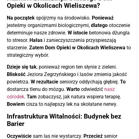
Opieki w Okolicach Wieliszewa?
Na początek
spójrzmy na środowisko.
Ponieważ
jesteśmy organizmami biologicznymi,
dlatego
otoczenie
determinuje nasze zdrowie.
W istocie
betonowa dżungla
to stresor.
Hałas
i zanieczyszczenia przyspieszają
starzenie.
Zatem
Dom Opieki w Okolicach Wieliszewa
to
strategiczny wybór.
Dzieje się tak
, ponieważ region ten słynie z zieleni.
Bliskość
Jeziora Zegrzyńskiego i lasów zmienia jakość
powietrza.
W rezultacie
seniorzy oddychają głębiej.
To
dostarcza tlenu do mózgu.
Warto
odwiedzić
nasz
ośrodek
.
Tam
zobaczysz, jak natura wspiera terapię.
Bowiem
cisza to najlepszy lek na skołatane nerwy.
Infrastruktura Witalności: Budynek bez
Barier
Oczywiście
sam las nie wystarczy.
Przecież
senior