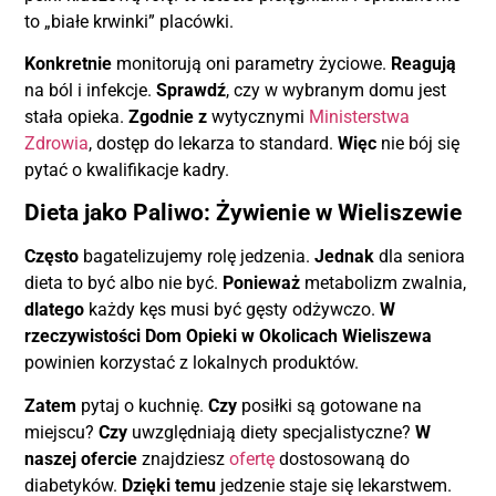
to „białe krwinki” placówki.
Konkretnie
monitorują oni parametry życiowe.
Reagują
na ból i infekcje.
Sprawdź
, czy w wybranym domu jest
stała opieka.
Zgodnie z
wytycznymi
Ministerstwa
Zdrowia
, dostęp do lekarza to standard.
Więc
nie bój się
pytać o kwalifikacje kadry.
Dieta jako Paliwo: Żywienie w Wieliszewie
Często
bagatelizujemy rolę jedzenia.
Jednak
dla seniora
dieta to być albo nie być.
Ponieważ
metabolizm zwalnia,
dlatego
każdy kęs musi być gęsty odżywczo.
W
rzeczywistości
Dom Opieki w Okolicach Wieliszewa
powinien korzystać z lokalnych produktów.
Zatem
pytaj o kuchnię.
Czy
posiłki są gotowane na
miejscu?
Czy
uwzględniają diety specjalistyczne?
W
naszej ofercie
znajdziesz
ofertę
dostosowaną do
diabetyków.
Dzięki temu
jedzenie staje się lekarstwem.