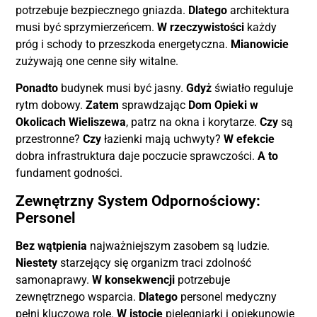
potrzebuje bezpiecznego gniazda.
Dlatego
architektura
musi być sprzymierzeńcem.
W rzeczywistości
każdy
próg i schody to przeszkoda energetyczna.
Mianowicie
zużywają one cenne siły witalne.
Ponadto
budynek musi być jasny.
Gdyż
światło reguluje
rytm dobowy.
Zatem
sprawdzając
Dom Opieki w
Okolicach Wieliszewa
, patrz na okna i korytarze.
Czy
są
przestronne?
Czy
łazienki mają uchwyty?
W efekcie
dobra infrastruktura daje poczucie sprawczości.
A to
fundament godności.
Zewnętrzny System Odpornościowy:
Personel
Bez wątpienia
najważniejszym zasobem są ludzie.
Niestety
starzejący się organizm traci zdolność
samonaprawy.
W konsekwencji
potrzebuje
zewnętrznego wsparcia.
Dlatego
personel medyczny
pełni kluczową rolę.
W istocie
pielęgniarki i opiekunowie