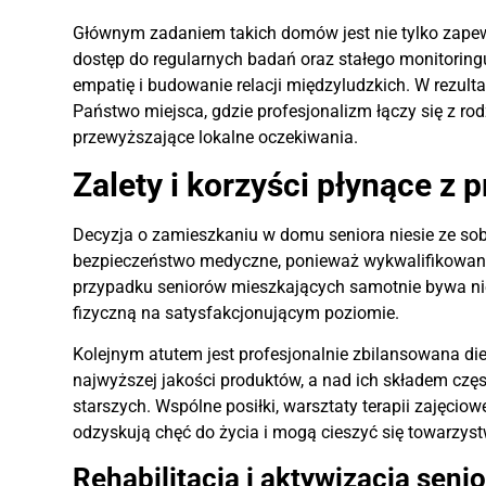
Głównym zadaniem takich domów jest nie tylko zapew
dostęp do regularnych badań oraz stałego monitoring
empatię i budowanie relacji międzyludzkich. W rezulta
Państwo miejsca, gdzie profesjonalizm łączy się z r
przewyższające lokalne oczekiwania.
Zalety i korzyści płynące z p
Decyzja o zamieszkaniu w domu seniora niesie ze sob
bezpieczeństwo medyczne, ponieważ wykwalifikowana
przypadku seniorów mieszkających samotnie bywa nie
fizyczną na satysfakcjonującym poziomie.
Kolejnym atutem jest profesjonalnie zbilansowana di
najwyższej jakości produktów, a nad ich składem częst
starszych. Wspólne posiłki, warsztaty terapii zajęciow
odzyskują chęć do życia i mogą cieszyć się towarzys
Rehabilitacja i aktywizacja seni