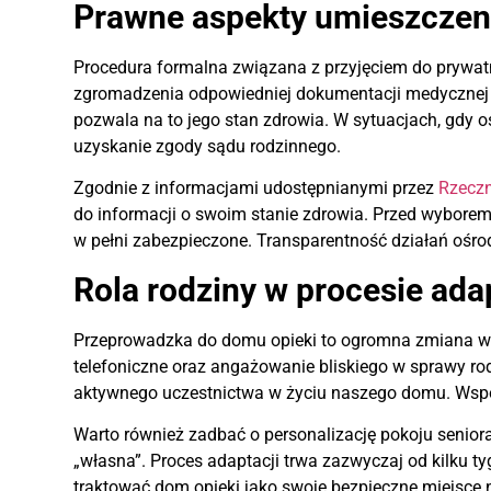
Prawne aspekty umieszczeni
Procedura formalna związana z przyjęciem do prywa
zgromadzenia odpowiedniej dokumentacji medycznej o
pozwala na to jego stan zdrowia. W sytuacjach, gdy 
uzyskanie zgody sądu rodzinnego.
Zgodnie z informacjami udostępnianymi przez
Rzeczn
do informacji o swoim stanie zdrowia. Przed wyborem
w pełni zabezpieczone. Transparentność działań ośro
Rola rodziny w procesie adap
Przeprowadzka do domu opieki to ogromna zmiana w ży
telefoniczne oraz angażowanie bliskiego w sprawy ro
aktywnego uczestnictwa w życiu naszego domu. Wspóln
Warto również zadbać o personalizację pokoju seniora
„własna”. Proces adaptacji trwa zazwyczaj od kilku ty
traktować dom opieki jako swoje bezpieczne miejsce n