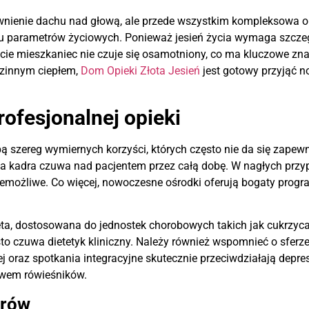
nienie dachu nad głową, ale przede wszystkim kompleksowa opi
u parametrów życiowych. Ponieważ jesień życia wymaga szczegól
cie mieszkaniec nie czuje się osamotniony, co ma kluczowe znac
odzinnym ciepłem,
Dom Opieki Złota Jesień
jest gotowy przyjąć n
rofesjonalnej opieki
ą szereg wymiernych korzyści, których często nie da się zape
 kadra czuwa nad pacjentem przez całą dobę. W nagłych przy
możliwe. Co więcej, nowoczesne ośrodki oferują bogaty progra
eta, dostosowana do jednostek chorobowych takich jak cukrzyca
o czuwa dietetyk kliniczny. Należy również wspomnieć o sferze 
ej oraz spotkania integracyjne skutecznie przeciwdziałają depre
twem rówieśników.
orów