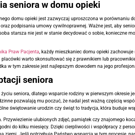
a seniora w domu opieki
tnego domu opieki jest zazwyczaj uproszczona w porównaniu d
raz podpisania umowy cywilnoprawnej. Ważne jest, aby senior 
osoba starsza nie jest w stanie decydować o sobie, konieczne
ika Praw Pacjenta
, każdy mieszkaniec domu opieki zachowuje 
 placówki warto skonsultować się z prawnikiem lub pracownikiem
dka w tym zakresie jest najlepszym dowodem na jego profesjon
tacji seniora
ciu seniora, dlatego wsparcie rodziny w pierwszym okresie je
dzinne pozwalają mu poczuć, że nadal jest ważną częścią wspól
e świętowanie urodzin czy świąt to tradycja, która buduje ws
. Przywiezienie ulubionych zdjęć, pamiątek czy znajomego koca 
godni do kilku miesięcy. Dzięki cierpliwości i współpracy z pe
a ziemi. Jeśli potrzebują Państwo wsparcia w tym procesie, na