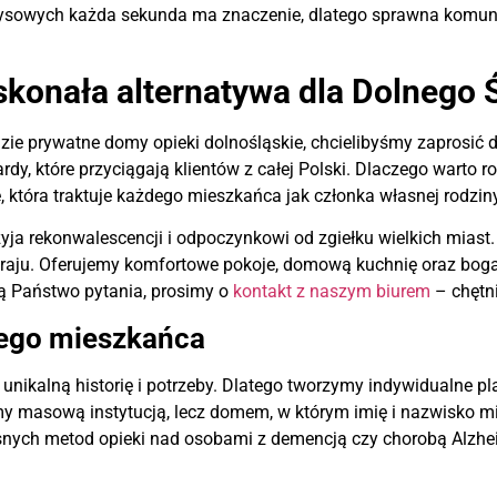
yzysowych każda sekunda ma znaczenie, dlatego sprawna komuni
skonała alternatywa dla Dolnego 
zie prywatne domy opieki dolnośląskie, chcielibyśmy zaprosić 
rdy, które przyciągają klientów z całej Polski. Dlaczego warto ro
 która traktuje każdego mieszkańca jak członka własnej rodziny
przyja rekonwalescencji i odpoczynkowi od zgiełku wielkich mias
w kraju. Oferujemy komfortowe pokoje, domową kuchnię oraz bogat
ają Państwo pytania, prosimy o
kontakt z naszym biurem
– chętni
dego mieszkańca
unikalną historię i potrzeby. Dlatego tworzymy indywidualne pla
steśmy masową instytucją, lecz domem, w którym imię i nazwisko
zesnych metod opieki nad osobami z demencją czy chorobą Alzh