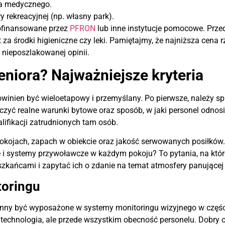
ia medycznego.
y rekreacyjnej (np. własny park).
dofinansowane przez
PFRON
lub inne instytucje pomocowe. Prz
za środki higieniczne czy leki. Pamiętajmy, że najniższa cena r
nieposzlakowanej opinii.
niora? Najważniejsze kryteria
owinien być wieloetapowy i przemyślany. Po pierwsze, należy sp
zyć realne warunki bytowe oraz sposób, w jaki personel odnosi
ifikacji zatrudnionych tam osób.
okojach, zapach w obiekcie oraz jakość serwowanych posiłków.
 i systemy przywoławcze w każdym pokoju? To pytania, na któ
zkańcami i zapytać ich o zdanie na temat atmosfery panujące
toringu
nny być wyposażone w systemy monitoringu wizyjnego w częśc
technologia, ale przede wszystkim obecność personelu. Dobry o