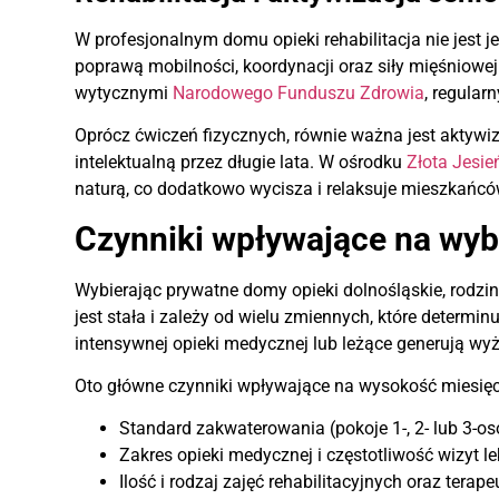
W profesjonalnym domu opieki rehabilitacja nie jest
poprawą mobilności, koordynacji oraz siły mięśniowe
wytycznymi
Narodowego Funduszu Zdrowia
, regular
Oprócz ćwiczeń fizycznych, równie ważna jest aktyw
intelektualną przez długie lata. W ośrodku
Złota Jesie
naturą, co dodatkowo wycisza i relaksuje mieszkańcó
Czynniki wpływające na wybó
Wybierając prywatne domy opieki dolnośląskie, rodziny
jest stała i zależy od wielu zmiennych, które deter
intensywnej opieki medycznej lub leżące generują wyżs
Oto główne czynniki wpływające na wysokość miesięc
Standard zakwaterowania (pokoje 1-, 2- lub 3-o
Zakres opieki medycznej i częstotliwość wizyt le
Ilość i rodzaj zajęć rehabilitacyjnych oraz terap