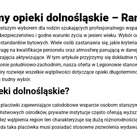
y opieki dolnośląskie – Ran
zęstszym wyborem dla rodzin szukających profesjonalnego wspar
 bezpieczeństwo i godne warunki życia w jesieni wieku. Wybór
tandardów bytowych. Wiele osób zastanawia się, jakie kryteria
wagę na kwalifikacje personelu oraz atmosferę panującą w dan
 zajęcia aktywizujące. W tym artykule przyjrzymy się dokładni
onie południowo-zachodnim, nasza oferta w Legionowie stanow
y rozwieje wszelkie wątpliwości dotyczące opieki długotermin
n trudny wybór.
ki dolnośląskie?
e placówki zapewniające całodobowe wsparcie osobom starszym, 
ństwowych ośrodków, prywatne instytucje często oferują wyższ
ez wątpienia region ten charakteryzuje się dużą różnorodności
ażda taka placówka musi posiadać stosowne zezwolenia wydaw