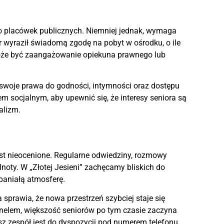
o placówek publicznych. Niemniej jednak, wymaga
wyraził świadomą zgodę na pobyt w ośrodku, o ile
 może być zaangażowanie opiekuna prawnego lub
swoje prawa do godności, intymności oraz dostępu
 socjalnym, aby upewnić się, że interesy seniora są
alizm.
st nieocenione. Regularne odwiedziny, rozmowy
noty. W „Złotej Jesieni” zachęcamy bliskich do
paniałą atmosferę.
sprawia, że nowa przestrzeń szybciej staje się
rsonelem, większość seniorów po tym czasie zaczyna
sz zespół jest do dyspozycji pod numerem telefonu