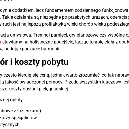
 jedynie dodatkiem, lecz fundamentem codziennego funkcjonowa
j. Takie działania są niezbędne po przebytych urazach, operac
ny ruch jest najlepszą profilaktyką wielu chorób wieku podeszłeg
izacja umysłowa. Treningi pamięci, gry planszowe czy wspólne
ń
stawiamy na holistyczne podejście, łącząc terapię ciała z dba
w, budując poczucie harmonii.
r i koszty pobytu
 często kierują się ceną, jednak warto zrozumieć, co tak napra
minują jakość świadczonej pomocy. Przede wszystkim kluczowy j
ze koszty obsługi pielęgniarskiej.
znej opłaty:
sobowe z łazienkami).
karzy specjalistów.
eutycznych.