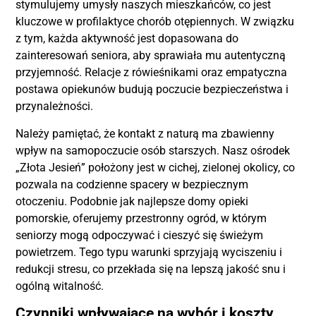
stymulujemy umysły naszych mieszkańców, co jest
kluczowe w profilaktyce chorób otępiennych. W związku
z tym, każda aktywność jest dopasowana do
zainteresowań seniora, aby sprawiała mu autentyczną
przyjemność. Relacje z rówieśnikami oraz empatyczna
postawa opiekunów budują poczucie bezpieczeństwa i
przynależności.
Należy pamiętać, że kontakt z naturą ma zbawienny
wpływ na samopoczucie osób starszych. Nasz ośrodek
„Złota Jesień” położony jest w cichej, zielonej okolicy, co
pozwala na codzienne spacery w bezpiecznym
otoczeniu. Podobnie jak najlepsze domy opieki
pomorskie, oferujemy przestronny ogród, w którym
seniorzy mogą odpoczywać i cieszyć się świeżym
powietrzem. Tego typu warunki sprzyjają wyciszeniu i
redukcji stresu, co przekłada się na lepszą jakość snu i
ogólną witalność.
Czynniki wpływające na wybór i koszty