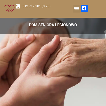
512 717 181 (8-20)
Nasz Ośrodek
DOM SENIORA LEGIONOWO