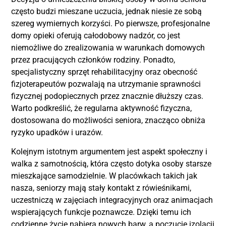
często budzi mieszane uczucia, jednak niesie ze sobą
szereg wymiernych korzyści. Po pierwsze, profesjonalne
domy opieki oferują całodobowy nadzór, co jest
niemożliwe do zrealizowania w warunkach domowych
przez pracujących członków rodziny. Ponadto,
specjalistyczny sprzęt rehabilitacyjny oraz obecność
fizjoterapeutów pozwalają na utrzymanie sprawności
fizycznej podopiecznych przez znacznie dłuższy czas.
Warto podkreślić, że regularna aktywność fizyczna,
dostosowana do możliwości seniora, znacząco obniża
ryzyko upadków i urazów.
Kolejnym istotnym argumentem jest aspekt społeczny i
walka z samotnością, która często dotyka osoby starsze
mieszkające samodzielnie. W placówkach takich jak
nasza, seniorzy mają stały kontakt z rówieśnikami,
uczestniczą w zajęciach integracyjnych oraz animacjach
wspierających funkcje poznawcze. Dzięki temu ich
codzienne życie nabiera nowych barw, a poczucie izolacji