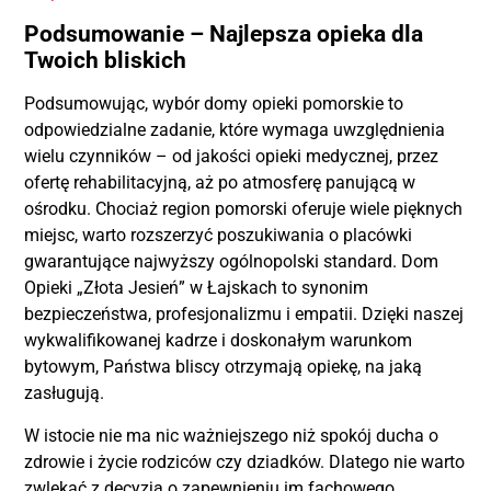
Podsumowanie – Najlepsza opieka dla
Twoich bliskich
Podsumowując, wybór domy opieki pomorskie to
odpowiedzialne zadanie, które wymaga uwzględnienia
wielu czynników – od jakości opieki medycznej, przez
ofertę rehabilitacyjną, aż po atmosferę panującą w
ośrodku. Chociaż region pomorski oferuje wiele pięknych
miejsc, warto rozszerzyć poszukiwania o placówki
gwarantujące najwyższy ogólnopolski standard. Dom
Opieki „Złota Jesień” w Łajskach to synonim
bezpieczeństwa, profesjonalizmu i empatii. Dzięki naszej
wykwalifikowanej kadrze i doskonałym warunkom
bytowym, Państwa bliscy otrzymają opiekę, na jaką
zasługują.
W istocie nie ma nic ważniejszego niż spokój ducha o
zdrowie i życie rodziców czy dziadków. Dlatego nie warto
zwlekać z decyzją o zapewnieniu im fachowego