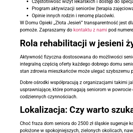
Częstotliwość wizyt lekarskich i dostęp do specj
Program aktywizacji seniorów (terapia zajęciowa
Opinie innych rodzin i renomę placówki.
W Domu Opieki „Złota Jesień” transparentność jest d
pomoże. Zapraszamy do
kontaktu z nami
pod numerem
Rola rehabilitacji w jesieni ż
Aktywność fizyczna dostosowana do możliwości senior
integralną częścią oferty każdego dobrego domu seni
stan zdrowia mieszkańców może ulegać szybszemu p
Dobre ośrodki współpracują z organizacjami takimi j
usprawniające, które pomagają seniorom w powrocie 
codziennych czynnościach.
Lokalizacja: Czy warto szuk
Choć fraza dom seniora do 2500 zł śląskie sugeruje 
położone w spokojniejszych, zielonych okolicach, nawe