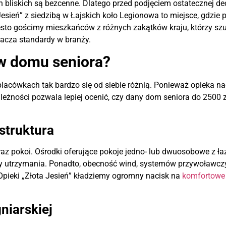
 bliskich są bezcenne. Dlatego przed podjęciem ostatecznej dec
esień” z siedzibą w Łajskich koło Legionowa to miejsce, gdzie
ęsto gościmy mieszkańców z różnych zakątków kraju, którzy sz
nacza standardy w branży.
w domu seniora?
placówkach tak bardzo się od siebie różnią. Ponieważ opieka n
ależności pozwala lepiej ocenić, czy dany dom seniora do 2500 
struktura
z pokoi. Ośrodki oferujące pokoje jedno- lub dwuosobowe z ł
 utrzymania. Ponadto, obecność wind, systemów przywoławczych
ieki „Złota Jesień” kładziemy ogromny nacisk na
komfortowe
niarskiej