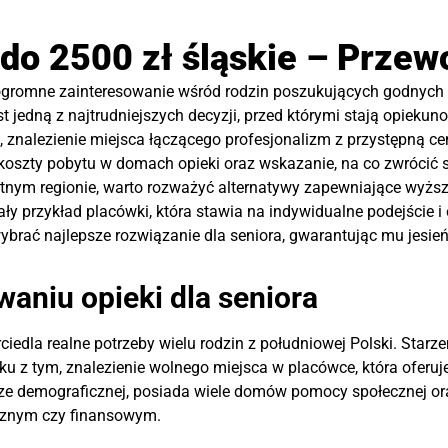
do 2500 zł śląskie – Przewo
zi ogromne zainteresowanie wśród rodzin poszukujących godnyc
 jedną z najtrudniejszych decyzji, przed którymi stają opiekuno
h, znalezienie miejsca łączącego profesjonalizm z przystępną c
 koszty pobytu w domach opieki oraz wskazanie, na co zwrócić 
tnym regionie, warto rozważyć alternatywy zapewniające wyższ
 przykład placówki, która stawia na indywidualne podejście i 
ać najlepsze rozwiązanie dla seniora, gwarantując mu jesień 
aniu opieki dla seniora
rciedla realne potrzeby wielu rodzin z południowej Polski. Starz
zku z tym, znalezienie wolnego miejsca w placówce, która oferu
urze demograficznej, posiada wiele domów pomocy społecznej o
icznym czy finansowym.