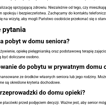
lizację sprzyjającą zdrowiu. Niezależnie od tego, czy mieszkają
em spokoju i bezpieczeństwa. Zachęcamy do kontaktu telefoni
ię na wizytę, aby mogli Państwo osobiście przekonać się o s
 pytania
za pobyt w domu seniora?
ywienie, opiekę pielęgniarską oraz podstawową terapię zajęci
ą być doliczane osobno.
owanie do pobytu w prywatnym domu o
ansowane ze środków własnych seniora lub jego rodziny. Można
one są określone kryteria dochodowe.
przeprowadzki do domu opieki?
placówki przed podjęciem decyzji. Ważne jest, aby senior mógł