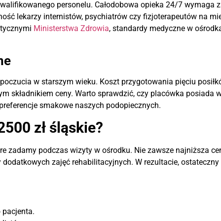
walifikowanego personelu. Całodobowa opieka 24/7 wymaga zat
ść lekarzy internistów, psychiatrów czy fizjoterapeutów na m
ytycznymi
Ministerstwa Zdrowia
, standardy medyczne w ośrodka
ne
zucia w starszym wieku. Koszt przygotowania pięciu posiłków 
ym składnikiem ceny. Warto sprawdzić, czy placówka posiada wł
e preferencje smakowe naszych podopiecznych.
500 zł śląskie?
óre zadamy podczas wizyty w ośrodku. Nie zawsze najniższa cen
 dodatkowych zajęć rehabilitacyjnych. W rezultacie, ostateczn
o pacjenta.