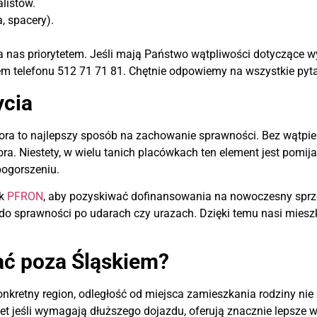
alistów.
, spacery).
la nas priorytetem. Jeśli mają Państwo wątpliwości dotyczące 
 telefonu 512 71 71 81. Chętnie odpowiemy na wszystkie pyta
ycia
a to najlepszy sposób na zachowanie sprawności. Bez wątpieni
ora. Niestety, w wielu tanich placówkach ten element jest pom
ogorszeniu.
ak
PFRON
, aby pozyskiwać dofinansowania na nowoczesny sprzęt
do sprawności po udarach czy urazach. Dzięki temu nasi miesz
ać poza Śląskiem?
konkretny region, odległość od miejsca zamieszkania rodziny n
t jeśli wymagają dłuższego dojazdu, oferują znacznie lepsze wa