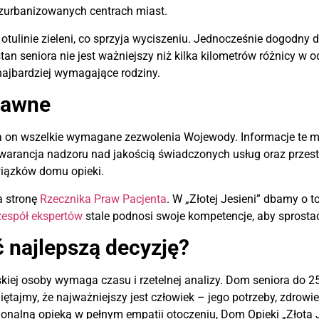
w zurbanizowanych centrach miast.
otulinie zieleni, co sprzyja wyciszeniu. Jednocześnie dogodny 
n seniora nie jest ważniejszy niż kilka kilometrów różnicy w odl
najbardziej wymagające rodziny.
rawne
ada on wszelkie wymagane zezwolenia Wojewody. Informacje te 
 gwarancja nadzoru nad jakością świadczonych usług oraz przes
wiązków domu opieki.
a stronę
Rzecznika Praw Pacjenta
. W „Złotej Jesieni” dbamy o t
zespół ekspertów
stale podnosi swoje kompetencje, aby spros
 najlepszą decyzję?
kiej osoby wymaga czasu i rzetelnej analizy. Dom seniora do 2
tajmy, że najważniejszy jest człowiek – jego potrzeby, zdrowie
jonalną opieką w pełnym empatii otoczeniu, Dom Opieki „Złota J