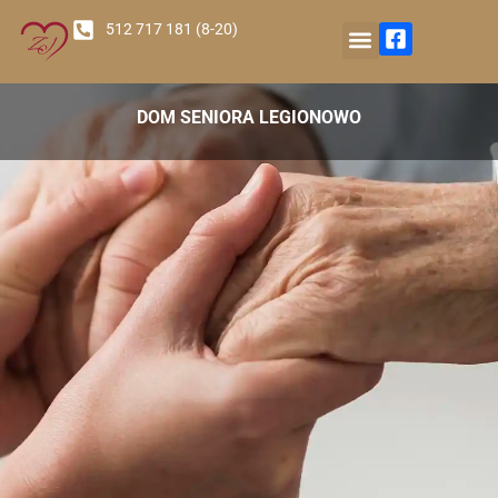
512 717 181 (8-20)
Nasz Ośrodek
DOM SENIORA LEGIONOWO