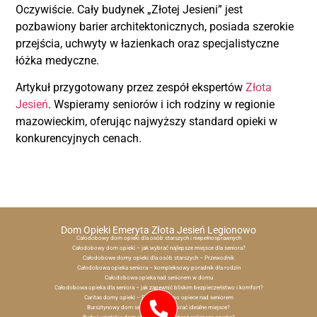
Oczywiście. Cały budynek „Złotej Jesieni” jest
pozbawiony barier architektonicznych, posiada szerokie
przejścia, uchwyty w łazienkach oraz specjalistyczne
łóżka medyczne.
Artykuł przygotowany przez zespół ekspertów
Złota
Jesień
. Wspieramy seniorów i ich rodziny w regionie
mazowieckim, oferując najwyższy standard opieki w
konkurencyjnych cenach.
Dom Opieki Emeryta Złota Jesień Legionowo
Całodobowy dom opieki dla osób starszych i niepełnosprawnych
Całodobowy dom opieki – jak wybrać najlepsze miejsce dla seniora?
Całodobowe domy opieki dla osób starszych – Przewodnik
Całodobowa opieka seniora – kompleksowy poradnik dla rodzin
Całodobowa opieka nad seniorem w domu
Całodobowa opieka dla seniora – jak zapewnić bliskim bezpieczeństwo i komfort?
Caritas domy opieki – Przewodnik po opiece nad seniorem
Bursztynowy dom seniora – Jak wybrać idealne miejsce?