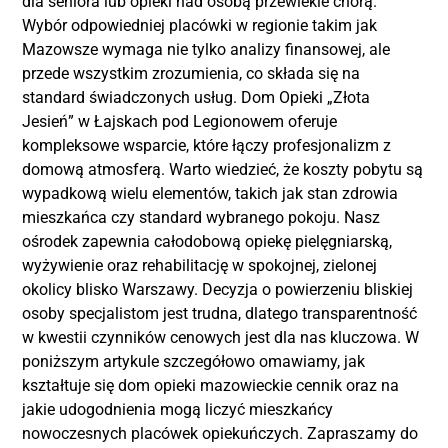
dla seniora lub opieki nad osobą przewlekle chorą.
Wybór odpowiedniej placówki w regionie takim jak
Mazowsze wymaga nie tylko analizy finansowej, ale
przede wszystkim zrozumienia, co składa się na
standard świadczonych usług. Dom Opieki „Złota
Jesień” w Łajskach pod Legionowem oferuje
kompleksowe wsparcie, które łączy profesjonalizm z
domową atmosferą. Warto wiedzieć, że koszty pobytu są
wypadkową wielu elementów, takich jak stan zdrowia
mieszkańca czy standard wybranego pokoju. Nasz
ośrodek zapewnia całodobową opiekę pielęgniarską,
wyżywienie oraz rehabilitację w spokojnej, zielonej
okolicy blisko Warszawy. Decyzja o powierzeniu bliskiej
osoby specjalistom jest trudna, dlatego transparentność
w kwestii czynników cenowych jest dla nas kluczowa. W
poniższym artykule szczegółowo omawiamy, jak
kształtuje się dom opieki mazowieckie cennik oraz na
jakie udogodnienia mogą liczyć mieszkańcy
nowoczesnych placówek opiekuńczych. Zapraszamy do