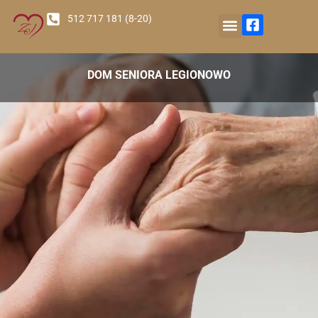
512 717 181 (8-20)
Nasz Ośrodek
DOM SENIORA LEGIONOWO