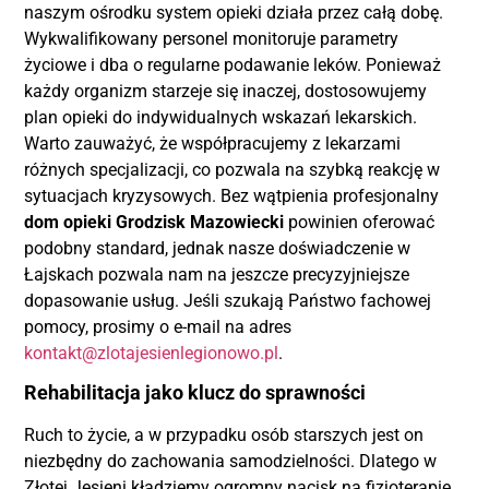
naszym ośrodku system opieki działa przez całą dobę.
Wykwalifikowany personel monitoruje parametry
życiowe i dba o regularne podawanie leków. Ponieważ
każdy organizm starzeje się inaczej, dostosowujemy
plan opieki do indywidualnych wskazań lekarskich.
Warto zauważyć, że współpracujemy z lekarzami
różnych specjalizacji, co pozwala na szybką reakcję w
sytuacjach kryzysowych. Bez wątpienia profesjonalny
dom opieki Grodzisk Mazowiecki
powinien oferować
podobny standard, jednak nasze doświadczenie w
Łajskach pozwala nam na jeszcze precyzyjniejsze
dopasowanie usług. Jeśli szukają Państwo fachowej
pomocy, prosimy o e-mail na adres
kontakt@zlotajesienlegionowo.pl
.
Rehabilitacja jako klucz do sprawności
Ruch to życie, a w przypadku osób starszych jest on
niezbędny do zachowania samodzielności. Dlatego w
Złotej Jesieni kładziemy ogromny nacisk na fizjoterapię.