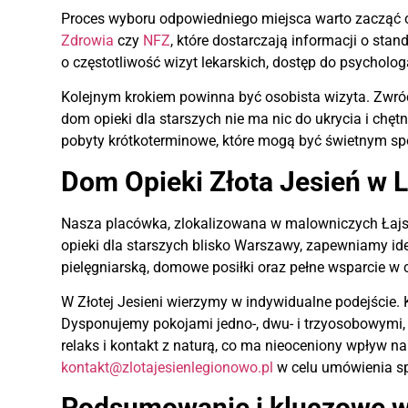
Proces wyboru odpowiedniego miejsca warto zacząć od 
Zdrowia
czy
NFZ
, które dostarczają informacji o st
o częstotliwość wizyt lekarskich, dostęp do psycholo
Kolejnym krokiem powinna być osobista wizyta. Zwró
dom opieki dla starszych nie ma nic do ukrycia i chę
pobyty krótkoterminowe, które mogą być świetnym spo
Dom Opieki Złota Jesień w 
Nasza placówka, zlokalizowana w malowniczych Łajs
opieki dla starszych blisko Warszawy, zapewniamy ide
pielęgniarską, domowe posiłki oraz pełne wsparcie w
W Złotej Jesieni wierzymy w indywidualne podejście. 
Dysponujemy pokojami jedno-, dwu- i trzyosobowymi, k
relaks i kontakt z naturą, co ma nieoceniony wpływ 
kontakt@zlotajesienlegionowo.pl
w celu umówienia sp
Podsumowanie i kluczowe w