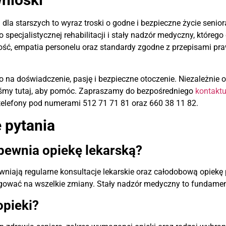
a starszych to wyraz troski o godne i bezpieczne życie seniora
o specjalistycznej rehabilitacji i stały nadzór medyczny, które
ość, empatia personelu oraz standardy zgodne z przepisami pr
 na doświadczenie, pasję i bezpieczne otoczenie. Niezależnie o
steśmy tutaj, aby pomóc. Zapraszamy do bezpośredniego
kontaktu
telefony pod numerami 512 71 71 81 oraz 660 38 11 82.
 pytania
pewnia opiekę lekarską?
ewniają regularne konsultacje lekarskie oraz całodobową opiekę
ować na wszelkie zmiany. Stały nadzór medyczny to fundament
opieki?