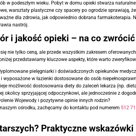
ób w podeszłym wieku. Pobyt w domu opieki stwarza naturaln
zowe, warsztaty plastyczne czy spacery po ogrodzie sprawiają, ż
 ważne dla zdrowia, jak odpowiednio dobrana farmakoterapia. 
rawia nastrój.
r i jakość opieki – na co zwróci
ć się nie tylko ceną, ale przede wszystkim zakresem oferowanyc
oniżej przedstawiamy kluczowe aspekty, które warto zweryfik
dyplomowane pielęgniarki i doświadczonych opiekunów medyc
e i wyposażone w łazienki dostosowane do osób niepełnospraw
ieje możliwość dostosowania diety do zaleceń lekarza (np. die
ej okolicy sprzyjającej odpoczynkowi, ale jednocześnie z dog
lenie Wojewody i pozytywne opinie innych rodzin?
w naszym ośrodku, zachęcamy do kontaktu pod numerem
512 71
starszych? Praktyczne wskazówki