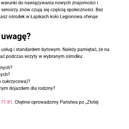
e warunki do nawiązywania nowych znajomości i
e seniorzy znów czują się częścią społeczności. Bez
Nasz ośrodek w Łajskach koło Legionowa oferuje
ć uwagę?
h usług i standardem bytowym. Należy pamiętać, że na
ować podczas wizyty w wybranym ośrodku:
znych?
nych?
ta cukrzycowa)?
odnym dojazdem dla rodziny?
 71 81
. Chętnie oprowadzimy Państwa po „Złotej