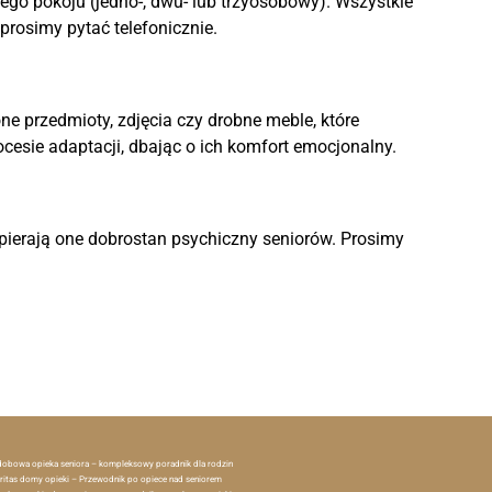
nego pokoju (jedno-, dwu- lub trzyosobowy). Wszystkie
prosimy pytać telefonicznie.
e przedmioty, zdjęcia czy drobne meble, które
cesie adaptacji, dbając o ich komfort emocjonalny.
pierają one dobrostan psychiczny seniorów. Prosimy
dobowa opieka seniora – kompleksowy poradnik dla rodzin
ritas domy opieki – Przewodnik po opiece nad seniorem