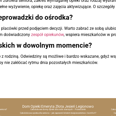
tan zdrowia seniora, zakres wymaganej opieki oraz rodzaj wybra
łne wyżywienie, opiekę oraz zajęcia aktywizujące. O szczegóły 
zeprowadzki do ośrodka?
lacówki przed podjęciem decyzji. Warto zabrać ze sobą ulubion
tym doświadczony
zespół opiekunów
, wspiera mieszkańców w pro
liskich w dowolnym momencie?
e z rodziną. Odwiedziny są możliwe i bardzo wskazane, gdyż ws
 aby nie zakłócać rytmu dnia pozostałych mieszkańców.
Dom Opieki Emeryta Złota Jesień Legionowo
seniora?
Całodobowe domy opieki dla osób starszych – Przewodnik
Cało
Całodobowa opieka dla seniora – jak zapewnić bliskim bezpieczeństwo i komfort?
Ca