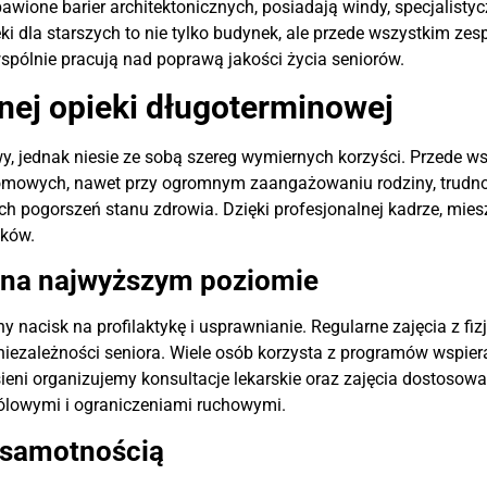
zbawione barier architektonicznych, posiadają windy, specjali
 dla starszych to nie tylko budynek, ale przede wszystkim zes
spólnie pracują nad poprawą jakości życia seniorów.
lnej opieki długoterminowej
, jednak niesie ze sobą szereg wymiernych korzyści. Przede w
owych, nawet przy ogromnym zaangażowaniu rodziny, trudno zap
h pogorszeń stanu zdrowia. Dzięki profesjonalnej kadrze, mie
eków.
a na najwyższym poziomie
y nacisk na profilaktykę i usprawnianie. Regularne zajęcia z 
 niezależności seniora. Wiele osób korzysta z programów wspie
sieni organizujemy konsultacje lekarskie oraz zajęcia dostoso
ólowymi i ograniczeniami ruchowymi.
z samotnością