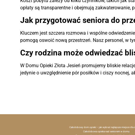
Koszt pobytu zależy od kilku czynników, takich jak s
opłaty są transparentne i obejmują zakwaterowanie, pe
Jak przygotować seniora do pr
Kluczem jest szczera rozmowa i wspólne odwiedzenie p
pomogą oswoić nową przestrzeń. Nasz personel, w 
Czy rodzina może odwiedzać b
W Domu Opieki Złota Jesień promujemy bliskie relacj
jedynie o uwzględnienie pór posiłków i ciszy nocnej,
Całodobowy dom opieki – jak wybrać najlepsze miejsce dla 
Całodobowa opieka nad seniorem w domu