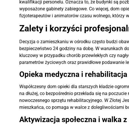
kwalifikacji personelu. Oznacza to, że budynki są po
wyposażone gabinety zabiegowe. Co więcej, dom opieki
fizjoterapeutów i animatorów czasu wolnego, którzy w
Zalety i korzyści profesjona
Decyzja o zamieszkaniu w ośrodku często budzi obawy
bezpieczeństwo 24 godziny na dobę. W warunkach dom
kluczowy w przypadku chorób przewlekłych czy nagłyc
parametrów życiowych oraz prawidłowe podawanie l
Opieka medyczna i rehabilitacj
Współczesny dom opieki dla starszych kładzie ogromn
na dłużej, co bezpośrednio przekłada się na poczucie
nowoczesnego sprzętu rehabilitacyjnego. W Złotej Je
mieszkańca, co pomaga w walce z dolegliwościami b
Aktywizacja społeczna i walka 