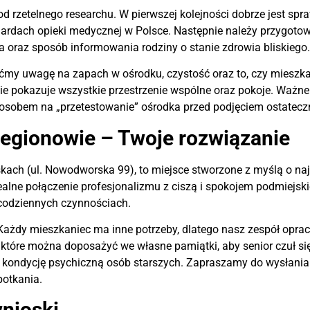
rzetelnego researchu. W pierwszej kolejności dobrze jest spraw
andardach opieki medycznej w Polsce. Następnie należy przygoto
ga oraz sposób informowania rodziny o stanie zdrowia bliskiego
ćmy uwagę na zapach w ośrodku, czystość oraz to, czy miesz
tnie pokazuje wszystkie przestrzenie wspólne oraz pokoje. Ważne
sobem na „przetestowanie” ośrodka przed podjęciem ostateczne
Legionowie – Twoje rozwiązanie
kach (ul. Nowodworska 99), to miejsce stworzone z myślą o n
alne połączenie profesjonalizmu z ciszą i spokojem podmiejski
 codziennych czynnościach.
Każdy mieszkaniec ma inne potrzeby, dlatego nasz zespół oprac
tóre można doposażyć we własne pamiątki, aby senior czuł się 
na kondycję psychiczną osób starszych. Zapraszamy do wysłani
otkania.
nioski