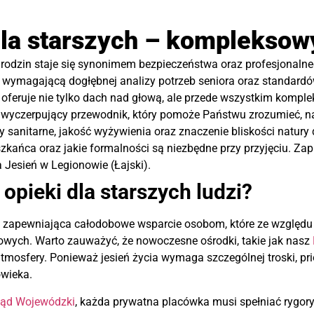
dla starszych – kompleksow
u rodzin staje się synonimem bezpieczeństwa oraz profesjonalneg
, wymagającą dogłębnej analizy potrzeb seniora oraz standard
 oferuje nie tylko dach nad głową, ale przede wszystkim komple
wi wyczerpujący przewodnik, który pomoże Państwu zrozumieć,
 sanitarne, jakość wyżywienia oraz znaczenie bliskości natur
szkańca oraz jakie formalności są niezbędne przy przyjęciu. 
Jesień w Legionowie (Łajski).
pieki dla starszych ludzi?
 zapewniająca całodobowe wsparcie osobom, które ze względu 
ych. Warto zauważyć, że nowoczesne ośrodki, takie jak nasz
atmosfery. Ponieważ jesień życia wymaga szczególnej troski, pri
owieka.
ząd Wojewódzki
, każda prywatna placówka musi spełniać rygory