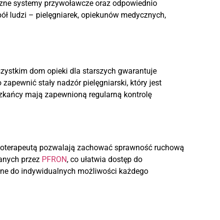
styczne systemy przywoławcze oraz odpowiednio
pół ludzi – pielęgniarek, opiekunów medycznych,
szystkim dom opieki dla starszych gwarantuje
ewnić stały nadzór pielęgniarski, który jest
szkańcy mają zapewnioną regularną kontrolę
fizjoterapeutą pozwalają zachować sprawność ruchową
ranych przez
PFRON
, co ułatwia dostęp do
wane do indywidualnych możliwości każdego